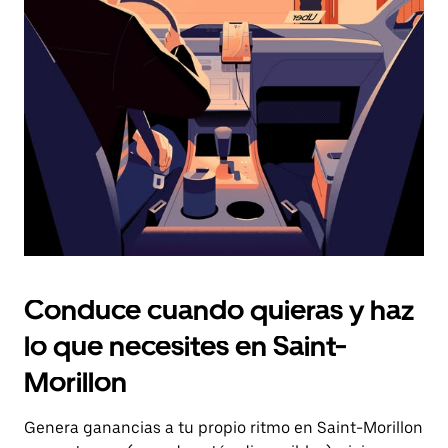
el
botón
de
escape
para
cerrar
el
calendario.
Conduce cuando quieras y haz
lo que necesites en Saint-
Morillon
Genera ganancias a tu propio ritmo en Saint-Morillon