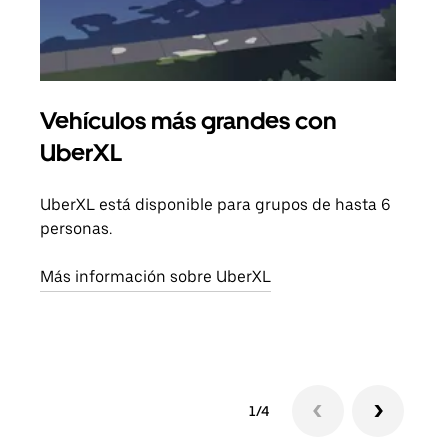
Vehículos más grandes con
Via
UberXL
Cuan
viaj
UberXL está disponible para grupos de hasta 6
prop
personas.
Obté
Más información sobre UberXL
1/4