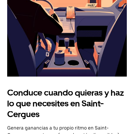
el
botón
de
escape
para
cerrar
el
calendario.
Conduce cuando quieras y haz
lo que necesites en Saint-
Cergues
Genera ganancias a tu propio ritmo en Saint-