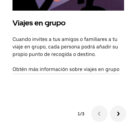
Viajes en grupo
Sol
Cuando invites a tus amigos o familiares a tu
Si s
viaje en grupo, cada persona podrá añadir su
pued
propio punto de recogida o destino.
viaj
sigu
Obtén más información sobre viajes en grupo
1/3