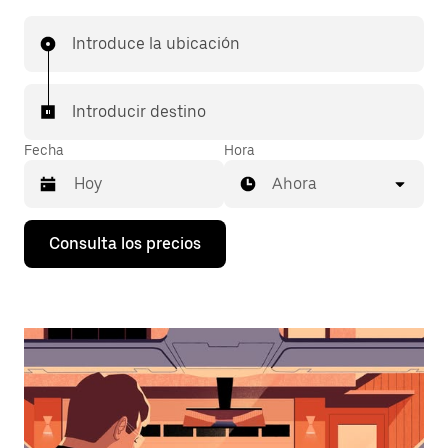
Introduce la ubicación
Introducir destino
Fecha
Hora
Ahora
Pulsa
Consulta los precios
la
flecha
hacia
abajo
para
abrir
el
calendario
y
seleccionar
una