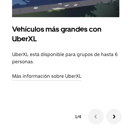
Vehículos más grandes con
Via
UberXL
Cuan
viaj
UberXL está disponible para grupos de hasta 6
prop
personas.
Obté
Más información sobre UberXL
1/4