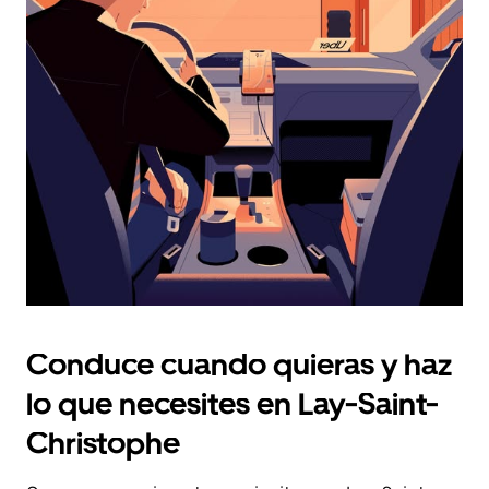
fecha.
Pulsa
el
botón
de
escape
para
cerrar
el
calendario.
Conduce cuando quieras y haz
lo que necesites en Lay-Saint-
Christophe