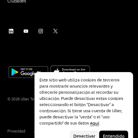
Ciudades
Este sitio web utiliza cookies de terceros
para mostrarle anuncios relevantes y
ofrecerle personalización al recordar su
ubicación. Puede desactivar estas cookies
©
2026
Uber Technologies Inc.
seleccionando el botón "Desactivar" a
continuación. Si tiene una cuenta de Uber,
puede desactivar la "venta" o el "uso
compartido" de sus datos
aquí
.
Privacidad
Accesibilidad
Condiciones
Desactivar
Entendido