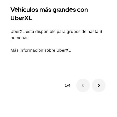
Vehículos más grandes con
Via
UberXL
Cuan
viaj
UberXL está disponible para grupos de hasta 6
prop
personas.
Obté
Más información sobre UberXL
1/4