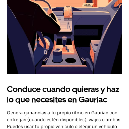
el
botón
de
escape
para
cerrar
el
calendario.
Conduce cuando quieras y haz
lo que necesites en Gauriac
Genera ganancias a tu propio ritmo en Gauriac con
entregas (cuando estén disponibles), viajes o ambos.
Puedes usar tu propio vehículo o elegir un vehículo