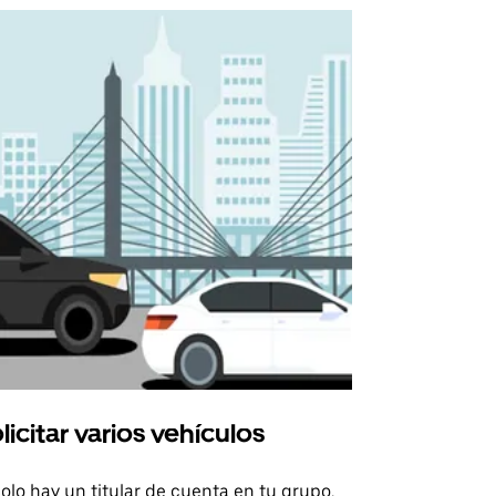
licitar varios vehículos
Uber Shu
solo hay un titular de cuenta en tu grupo,
Nuestra opci