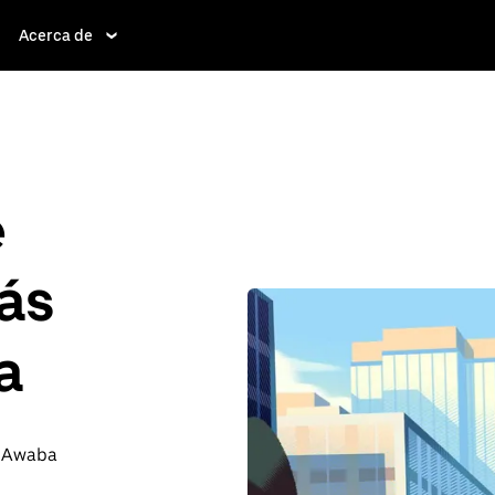
Acerca de
e
ás
a
a Awaba