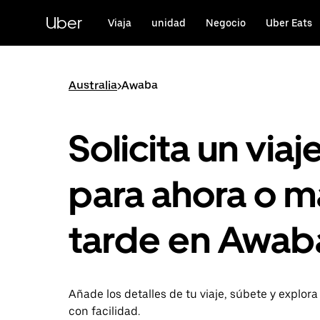
Ir
al
Uber
Viaja
unidad
Negocio
Uber Eats
contenido
principal
Australia
>
Awaba
Solicita un viaj
para ahora o m
tarde en Awab
Añade los detalles de tu viaje, súbete y explor
con facilidad.