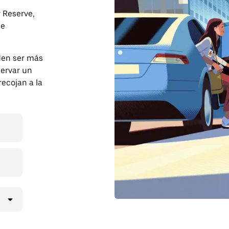
 Reserve,
de
den ser más
servar un
recojan a la