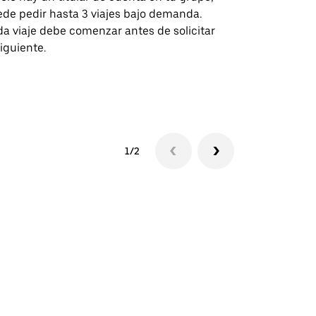
de pedir hasta 3 viajes bajo demanda.
para rutas s
a viaje debe comenzar antes de solicitar
recintos de 
siguiente.
Consulta la d
lanzadera
1/2