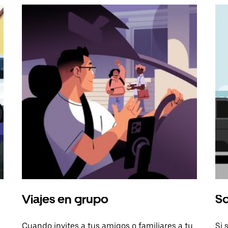
Viajes en grupo
So
a
Cuando invites a tus amigos o familiares a tu
Si 