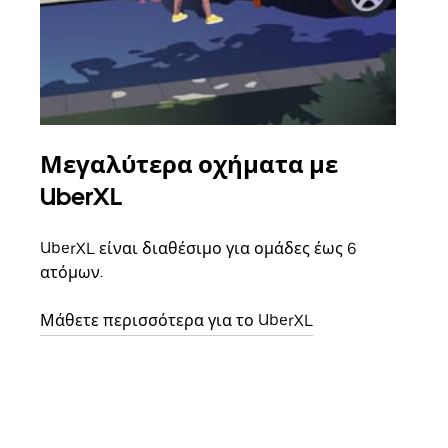
Μεγαλύτερα οχήματα με
Ομ
UberXL
Όταν
οικο
UberXL είναι διαθέσιμο για ομάδες έως 6
κάθε
ατόμων.
σημε
Μάθετε περισσότερα για το UberXL
Μάθε
δια