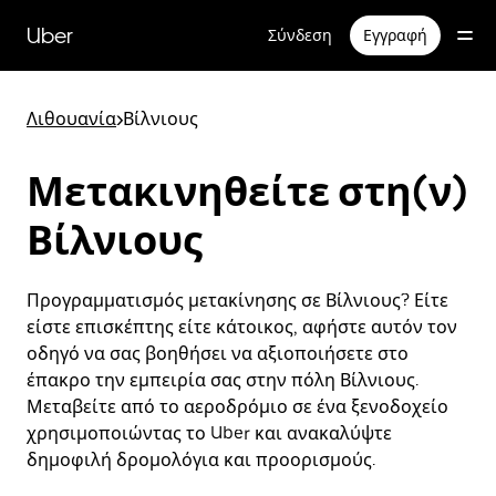
Μετάβαση
στο
Uber
Σύνδεση
Εγγραφή
κύριο
περιεχόμενο
Λιθουανία
>
Βίλνιους
Μετακινηθείτε στη(ν)
Βίλνιους
Προγραμματισμός μετακίνησης σε Βίλνιους? Είτε
είστε επισκέπτης είτε κάτοικος, αφήστε αυτόν τον
οδηγό να σας βοηθήσει να αξιοποιήσετε στο
έπακρο την εμπειρία σας στην πόλη Βίλνιους.
Μεταβείτε από το αεροδρόμιο σε ένα ξενοδοχείο
χρησιμοποιώντας το Uber και ανακαλύψτε
δημοφιλή δρομολόγια και προορισμούς.