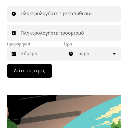
Πληκτρολογήστε την τοποθεσία
Πληκτρολογήστε προορισμό
Ημερομηνία
Ώρα
Τώρα
Πατήστε
Δείτε τις τιμές
το
πλήκτρο
με
το
κάτω
βέλος
για
να
μετακινηθείτε
στο
ημερολόγιο