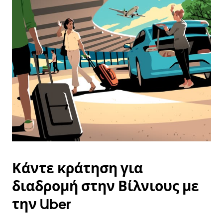
και
να
επιλέξετε
μια
ημερομηνία.
Πατήστε
το
πλήκτρο
escape
για
να
κλείσετε
το
ημερολόγιο.
Κάντε κράτηση για
διαδρομή στην Βίλνιους με
την Uber