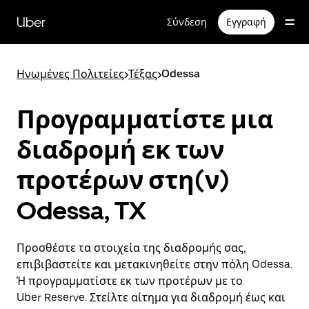
Μετάβαση
στο
Uber
Σύνδεση
Εγγραφή
κύριο
περιεχόμενο
Ηνωμένες Πολιτείες
>
Τέξας
>
Odessa
Προγραμματίστε μια
διαδρομή εκ των
προτέρων στη(ν)
Odessa, TX
Προσθέστε τα στοιχεία της διαδρομής σας,
επιβιβαστείτε και μετακινηθείτε στην πόλη Odessa.
Ή προγραμματίστε εκ των προτέρων με το
Uber Reserve. Στείλτε αίτημα για διαδρομή έως και