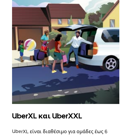
UberXL και UberXXL
Ομ
UberXL είναι διαθέσιμο για ομάδες έως 6
Όταν