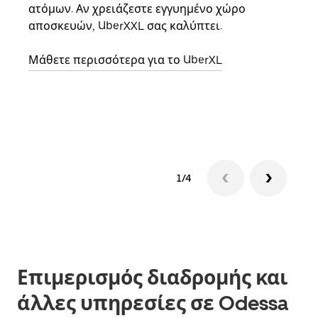
ατόμων. Αν χρειάζεστε εγγυημένο χώρο
οικο
αποσκευών, UberXXL σας καλύπτει.
κάθε
σημε
Μάθετε περισσότερα για το UberXL
Μάθε
δια
1/4
Επιμερισμός διαδρομής και
άλλες υπηρεσίες σε Odessa