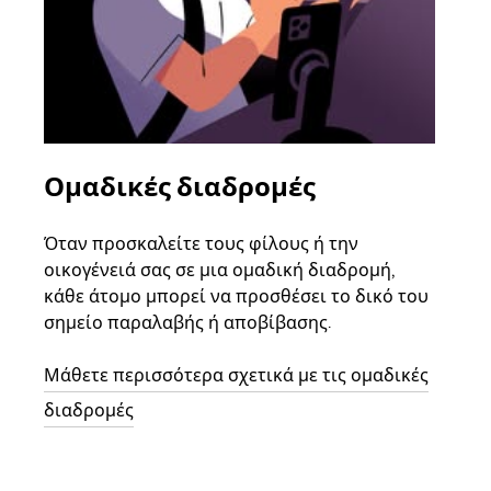
Ομαδικές διαδρομές
Αί
οχ
Όταν προσκαλείτε τους φίλους ή την
οικογένειά σας σε μια ομαδική διαδρομή,
Αν υ
κάθε άτομο μπορεί να προσθέσει το δικό του
στην
σημείο παραλαβής ή αποβίβασης.
και 
διαδ
Μάθετε περισσότερα σχετικά με τις ομαδικές
επόμ
διαδρομές