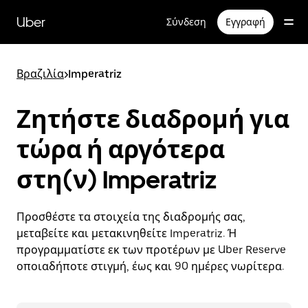
Μετάβαση
στο
Uber
Σύνδεση
Εγγραφή
κύριο
περιεχόμενο
Βραζιλία
>
Imperatriz
Ζητήστε διαδρομή για
τώρα ή αργότερα
στη(ν) Imperatriz
Προσθέστε τα στοιχεία της διαδρομής σας,
μεταβείτε και μετακινηθείτε Imperatriz. Ή
προγραμματίστε εκ των προτέρων με Uber Reserve
οποιαδήποτε στιγμή, έως και 90 ημέρες νωρίτερα.