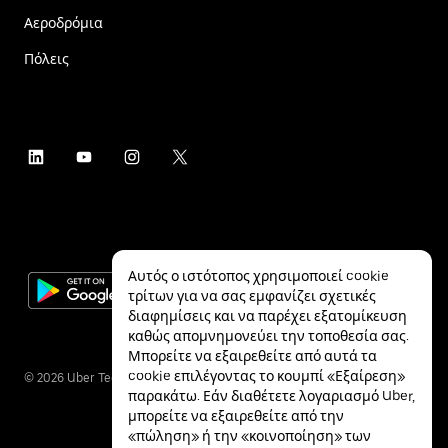
Αεροδρόμια
Πόλεις
Αυτός ο ιστότοπος χρησιμοποιεί cookie
τρίτων για να σας εμφανίζει σχετικές
διαφημίσεις και να παρέχει εξατομίκευση
καθώς απομνημονεύει την τοποθεσία σας.
Μπορείτε να εξαιρεθείτε από αυτά τα
cookie επιλέγοντας το κουμπί «Εξαίρεση»
©
2026
Uber Technologies Inc.
παρακάτω. Εάν διαθέτετε λογαριασμό Uber,
μπορείτε να εξαιρεθείτε από την
«πώληση» ή την «κοινοποίηση» των