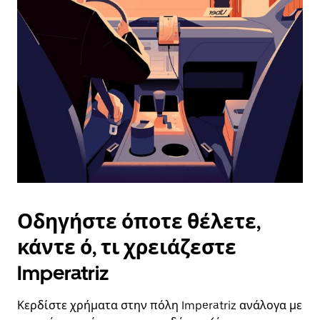
επιλέξετε
μια
ημερομηνία.
Πατήστε
το
πλήκτρο
escape
για
να
κλείσετε
το
ημερολόγιο.
Οδηγήστε όποτε θέλετε,
κάντε ό, τι χρειάζεστε
Imperatriz
Κερδίστε χρήματα στην πόλη Imperatriz ανάλογα με