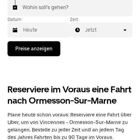
Wohin soll’s gehen?
Datum
Zeit
Jetzt
Drücke
Preise anzeigen
die
Nach-
unten-
Taste,
um
mit
dem
Reserviere im Voraus eine Fahrt
Kalender
zu
nach Ormesson-Sur-Marne
interagieren
und
ein
Plane heute schon voraus: Reserviere eine Fahrt über
Datum
Uber, um von Vincennes - Ormesson-Sur-Marne zu
auszuwählen.
Drücke
gelangen. Bestelle zu jeder Zeit und an jedem Tag
die
des Jahres Fahrten bis zu 90 Tage im Voraus.