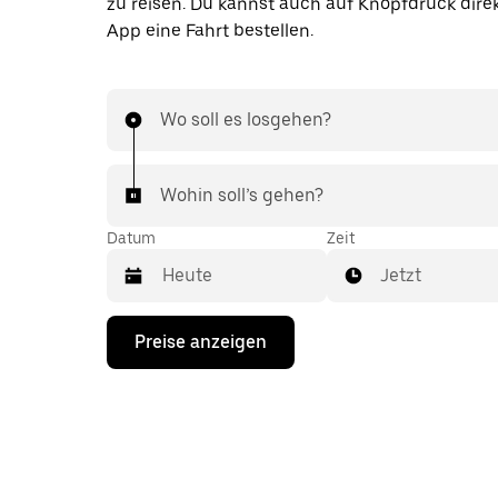
zu reisen. Du kannst auch auf Knopfdruck direk
App eine Fahrt bestellen.
Wo soll es losgehen?
Wohin soll’s gehen?
Datum
Zeit
Jetzt
Drücke
Preise anzeigen
die
Nach-
unten-
Taste,
um
mit
dem
Kalender