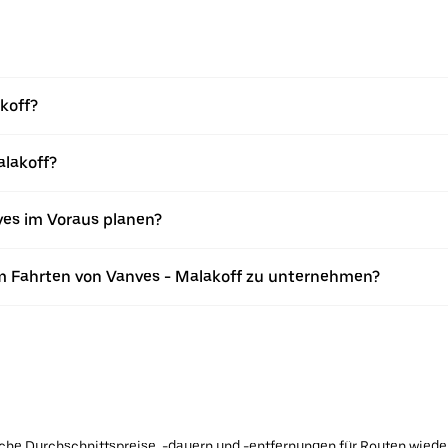
akoff?
alakoff?
ves im Voraus planen?
m Fahrten von Vanves - Malakoff zu unternehmen?
ische Durchschnittspreise, -dauern und -entfernungen für Routen wiede