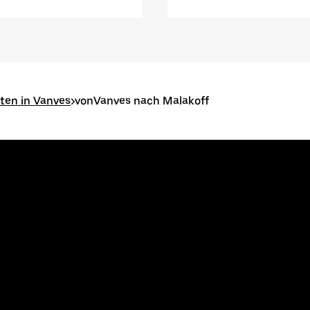
ten in Vanves
>
vonVanves nach Malakoff