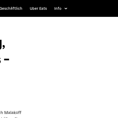
Geschäftlich
Uber Eats
Info
,
 -
ch Malakoff