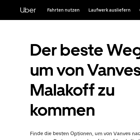
Direkt
zum
Uber
Fahrten nutzen
Laufwerk ausliefern
Hauptinhalt
Der beste Weg
um von Vanves
Malakoff zu
kommen
Finde die besten Optionen, um von Vanves na