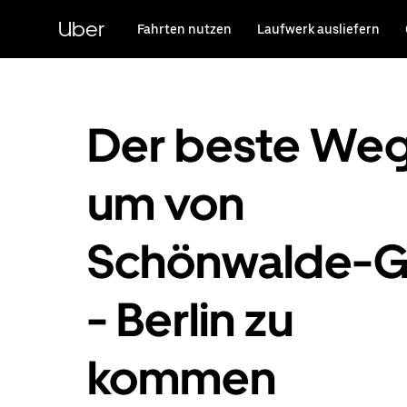
Direkt
zum
Uber
Fahrten nutzen
Laufwerk ausliefern
Hauptinhalt
Der beste Weg
um von
Schönwalde-G
- Berlin zu
kommen