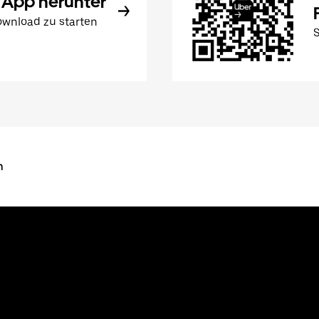
 App herunter
wnload zu starten
n