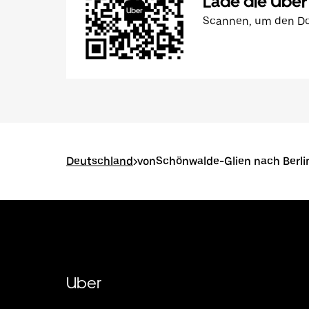
Lade die Uber
Scannen, um den Do
Deutschland
>
vonSchönwalde-Glien nach Berli
Uber