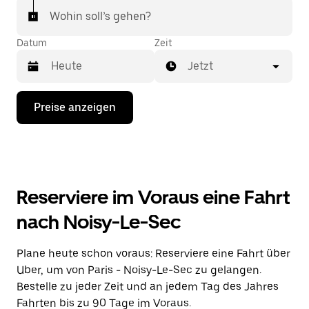
Wohin soll’s gehen?
Datum
Zeit
Jetzt
Drücke
Preise anzeigen
die
Nach-
unten-
Taste,
um
mit
dem
Reserviere im Voraus eine Fahrt
Kalender
zu
nach Noisy-Le-Sec
interagieren
und
ein
Plane heute schon voraus: Reserviere eine Fahrt über
Datum
Uber, um von Paris - Noisy-Le-Sec zu gelangen.
auszuwählen.
Drücke
Bestelle zu jeder Zeit und an jedem Tag des Jahres
die
Fahrten bis zu 90 Tage im Voraus.