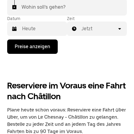
Wohin soll’s gehen?
Datum
Zeit
Jetzt
Drücke
Preise anzeigen
die
Nach-
unten-
Taste,
um
mit
dem
Reserviere im Voraus eine Fahrt
Kalender
zu
nach Châtillon
interagieren
und
ein
Plane heute schon voraus: Reserviere eine Fahrt über
Datum
Uber, um von Le Chesnay - Châtillon zu gelangen.
auszuwählen.
Drücke
Bestelle zu jeder Zeit und an jedem Tag des Jahres
die
Fahrten bis zu 90 Tage im Voraus.