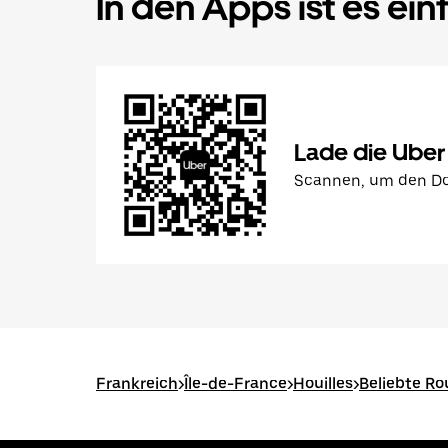
In den Apps ist es ein
Lade die Uber
Scannen, um den Do
Frankreich
>
Île-de-France
>
Houilles
>
Beliebte Ro