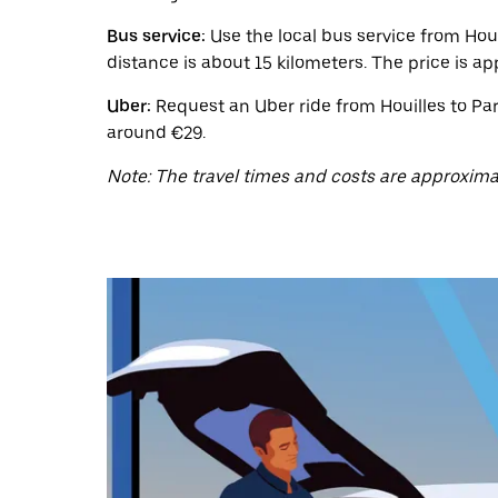
ein
Datum
Bus service:
Use the local bus service from Houi
auszuwählen.
Drücke
distance is about 15 kilometers. The price is ap
die
Escape-
Uber:
Request an Uber ride from Houilles to Par
Taste,
around €29.
um
den
Note: The travel times and costs are approxima
Kalender
zu
schließen.