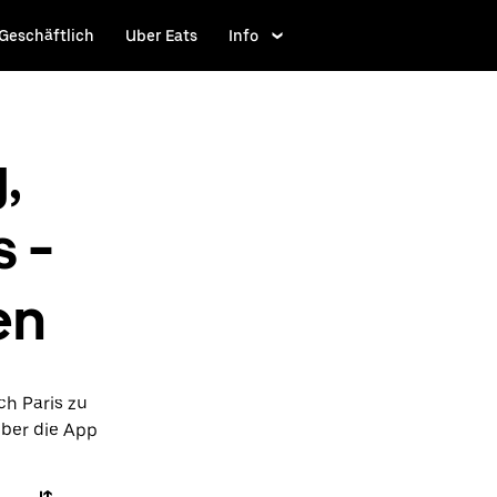
Geschäftlich
Uber Eats
Info
,
s -
en
ch Paris zu
über die App