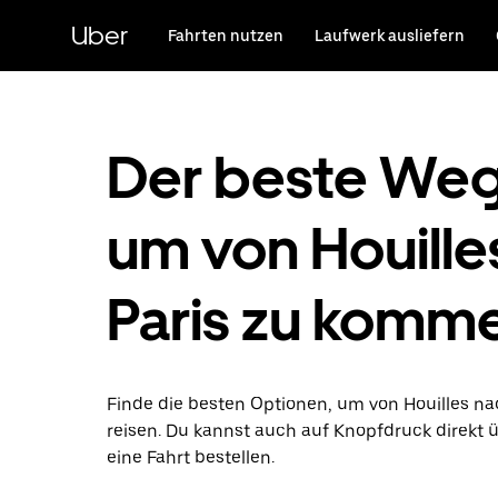
Direkt
zum
Uber
Fahrten nutzen
Laufwerk ausliefern
Hauptinhalt
Der beste Weg
um von Houille
Paris zu komm
Finde die besten Optionen, um von Houilles na
reisen. Du kannst auch auf Knopfdruck direkt 
eine Fahrt bestellen.