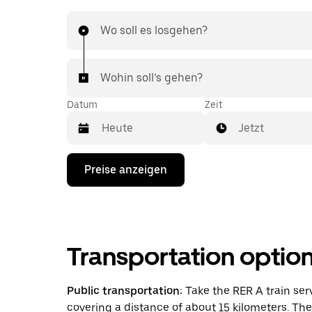
Wo soll es losgehen?
Wohin soll’s gehen?
Datum
Zeit
Jetzt
Drücke
Preise anzeigen
die
Nach-
unten-
Taste,
um
mit
Transportation optio
dem
Kalender
zu
interagieren
Public transportation:
Take the RER A train ser
und
covering a distance of about 15 kilometers. The