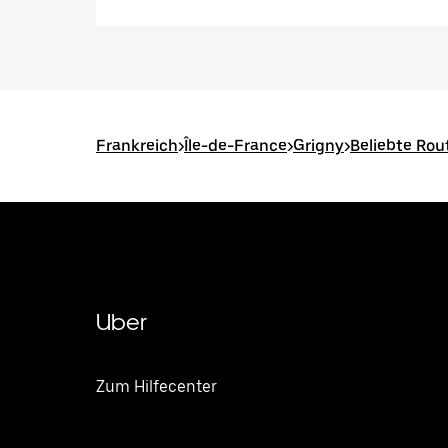
Frankreich
>
Île-de-France
>
Grigny
>
Beliebte Rou
Uber
Zum Hilfecenter