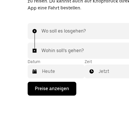
zu reisen. Du kannst auch auf Knopfdruck direk
App eine Fahrt bestellen.
Wo soll es losgehen?
Wohin soll’s gehen?
Datum
Zeit
Jetzt
Drücke
Preise anzeigen
die
Nach-
unten-
Taste,
um
mit
dem
Kalender