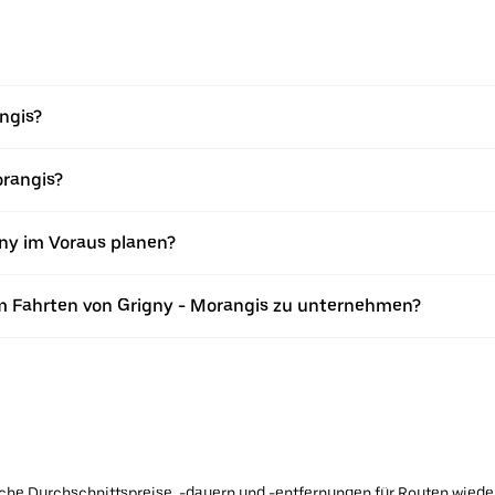
angis?
orangis?
gny im Voraus planen?
m Fahrten von Grigny - Morangis zu unternehmen?
ische Durchschnittspreise, -dauern und -entfernungen für Routen wiede