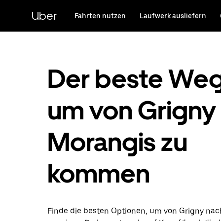
Direkt
zum
Uber
Fahrten nutzen
Laufwerk ausliefern
Hauptinhalt
Der beste Weg
um von Grigny 
Morangis zu
kommen
Finde die besten Optionen, um von Grigny na