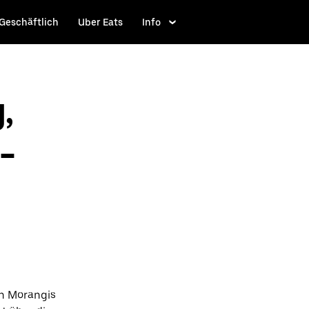
Geschäftlich
Uber Eats
Info
,
-
ch Morangis