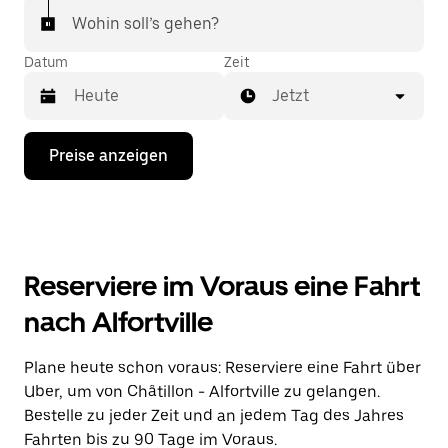
Wohin soll’s gehen?
Datum
Zeit
Jetzt
Drücke
Preise anzeigen
die
Nach-
unten-
Taste,
um
mit
dem
Reserviere im Voraus eine Fahrt
Kalender
zu
nach Alfortville
interagieren
und
ein
Plane heute schon voraus: Reserviere eine Fahrt über
Datum
Uber, um von Châtillon - Alfortville zu gelangen.
auszuwählen.
Drücke
Bestelle zu jeder Zeit und an jedem Tag des Jahres
die
Fahrten bis zu 90 Tage im Voraus.