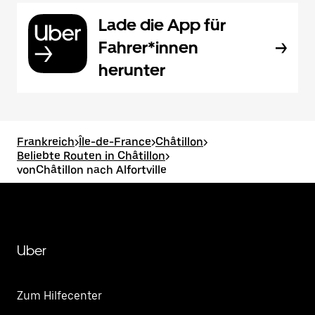
Lade die App für
Fahrer*innen
herunter
Frankreich
>
Île-de-France
>
Châtillon
>
Beliebte Routen in Châtillon
>
vonChâtillon nach Alfortville
Uber
Zum Hilfecenter