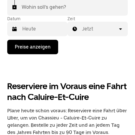
Wohin soll’s gehen?
Datum
Zeit
Jetzt
Drücke
Preise anzeigen
die
Nach-
unten-
Taste,
um
mit
dem
Reserviere im Voraus eine Fahrt
Kalender
zu
nach Caluire-Et-Cuire
interagieren
und
ein
Plane heute schon voraus: Reserviere eine Fahrt über
Datum
Uber, um von Chassieu - Caluire-Et-Cuire zu
auszuwählen.
Drücke
gelangen. Bestelle zu jeder Zeit und an jedem Tag
die
des Jahres Fahrten bis zu 90 Tage im Voraus.