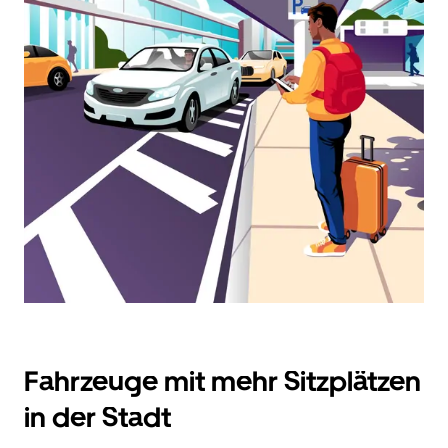
zu
interagieren
und
ein
Datum
auszuwählen.
Drücke
die
Escape-
Taste,
um
den
Kalender
zu
schließen.
Fahrzeuge mit mehr Sitzplätzen
in der Stadt