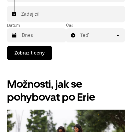
Zadej cíl
Datum
Čas
Teď
Stisknutím
Zobrazit ceny
klávesy
se
šipkou
dolů
otevřeš
Možnosti, jak se
kalendář
a můžeš
vybrat
pohybovat po Erie
datum.
Stisknutím
klávesy
Esc
zavřeš
kalendář.