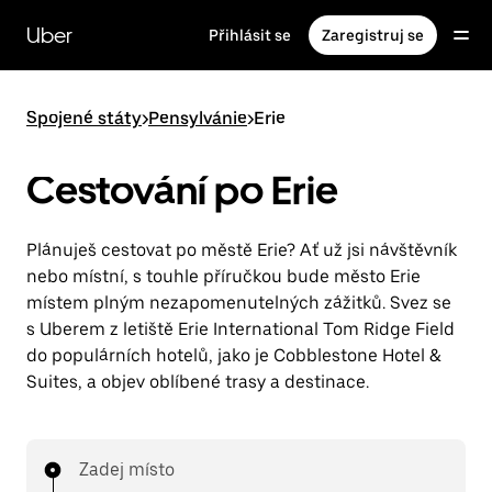
Přeskočit
na
Uber
Přihlásit se
Zaregistruj se
hlavní
obsah
Spojené státy
>
Pensylvánie
>
Erie
Cestování po Erie
Plánuješ cestovat po městě Erie? Ať už jsi návštěvník
nebo místní, s touhle příručkou bude město Erie
místem plným nezapomenutelných zážitků. Svez se
s Uberem z letiště Erie International Tom Ridge Field
do populárních hotelů, jako je Cobblestone Hotel &
Suites, a objev oblíbené trasy a destinace.
Zadej místo