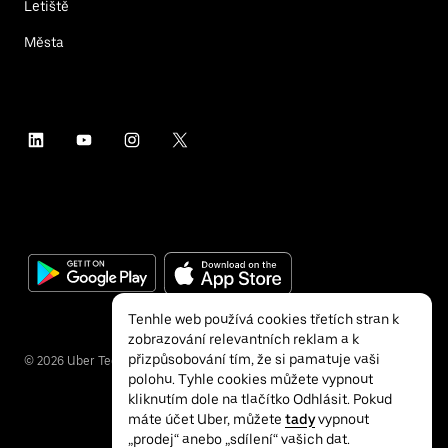
Letiště
Města
Tenhle web používá cookies třetích stran k
zobrazování relevantních reklam a k
přizpůsobování tím, že si pamatuje vaši
©
2026
Uber Technologies Inc.
polohu. Tyhle cookies můžete vypnout
kliknutím dole na tlačítko Odhlásit. Pokud
máte účet Uber, můžete
tady
vypnout
„prodej“ anebo „sdílení“ vašich dat.