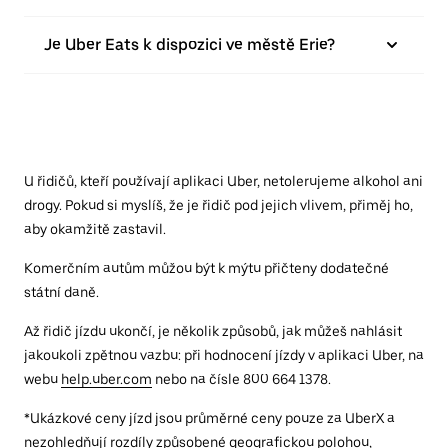
Je Uber Eats k dispozici ve městě Erie?
U řidičů, kteří používají aplikaci Uber, netolerujeme alkohol ani
drogy. Pokud si myslíš, že je řidič pod jejich vlivem, přiměj ho,
aby okamžitě zastavil.
Komerčním autům můžou být k mýtu přičteny dodatečné
státní daně.
Až řidič jízdu ukončí, je několik způsobů, jak můžeš nahlásit
jakoukoli zpětnou vazbu: při hodnocení jízdy v aplikaci Uber, na
webu
help.uber.com
nebo na čísle 800 664 1378.
*Ukázkové ceny jízd jsou průměrné ceny pouze za UberX a
nezohledňují rozdíly způsobené geografickou polohou,