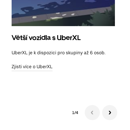
Větší vozidla s UberXL
Sku
UberXL je k dispozici pro skupiny až 6 osob.
Když
skup
Zjisti více o UberXL
míst
Zjis
1/4