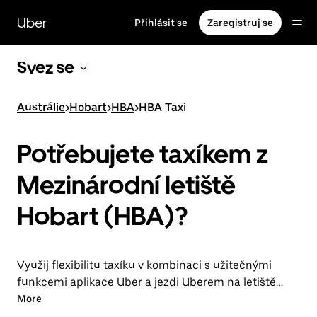
Přeskočit
na
Uber
Přihlásit se
Zaregistruj se
hlavní
obsah
Svez se
Austrálie
>
Hobart
>
HBA
>
HBA Taxi
Potřebujete taxíkem z
Mezinárodní letiště
Hobart (HBA)?
Využij flexibilitu taxíku v kombinaci s užitečnými
funkcemi aplikace Uber a jezdi Uberem na letiště
HBA i z něj. Můžeš si objednávat jízdy na poslední
More
chvíli, rezervovat si je nepřetržitě v aplikaci nebo