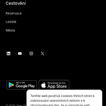
Cestování
Rezervace
Letiště
Města
Tenhle web používá cookies třetích stran k
zobrazování relevantních reklam a k
přizpůsobování tím, že si pamatuje vaši
©
2026
Uber Technologies Inc.