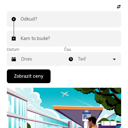
online a u každé jízdy uvidíš předem stanovenou
cenu. K jízdě na letiště ti stačí pár klepnutí.
Odkud?
Kam to bude?
Datum
Čas
Teď
Stisknutím
Zobrazit ceny
klávesy
se
šipkou
dolů
otevřeš
kalendář
a můžeš
vybrat
datum.
Stisknutím