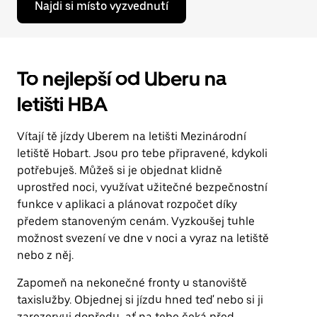
Najdi si místo vyzvednutí
To nejlepší od Uberu na
letišti HBA
Vítají tě jízdy Uberem na letišti Mezinárodní
letiště Hobart. Jsou pro tebe připravené, kdykoli
potřebuješ. Můžeš si je objednat klidně
uprostřed noci, využívat užitečné bezpečnostní
funkce v aplikaci a plánovat rozpočet díky
předem stanoveným cenám. Vyzkoušej tuhle
možnost svezení ve dne v noci a vyraz na letiště
nebo z něj.
Zapomeň na nekonečné fronty u stanoviště
taxislužby. Objednej si jízdu hned teď nebo si ji
zarezervuj dopředu, ať na tebe čeká před