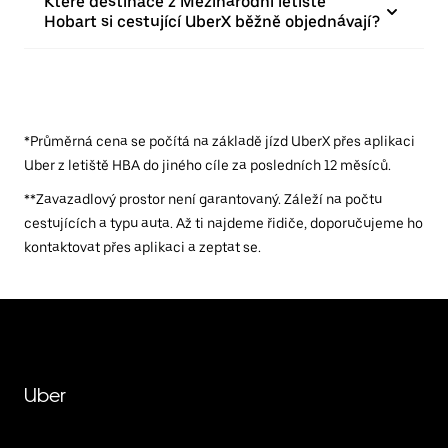
Které destinace z Mezinárodní letiště
Hobart si cestující UberX běžně objednávají?
*Průměrná cena se počítá na základě jízd UberX přes aplikaci
Uber z letiště HBA do jiného cíle za posledních 12 měsíců.
**Zavazadlový prostor není garantovaný. Záleží na počtu
cestujících a typu auta. Až ti najdeme řidiče, doporučujeme ho
kontaktovat přes aplikaci a zeptat se.
Uber