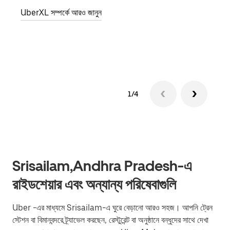
জানান
UberXL সম্পর্কে আরও জানুন
যোগ ক
গ্রুপ 
1/4
Srisailam,Andhra Pradesh-এ
রাইডশেয়ার এবং অন্যান্য পরিষেবাগুলি
Uber -এর মাধ্যমে Srisailam-এ ঘুরে বেড়ানো আরও সহজ। আপনি ট্রেন
স্টেশন বা বিমানবন্দরে ট্র্যাভেল করছেন, রেস্টুরেন্ট বা অনুষ্ঠানে বন্ধুদের সাথে দেখা