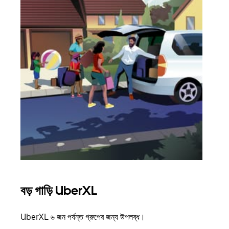
বড় গাড়ি UberXL
গ্রু
UberXL ৬ জন পর্যন্ত গ্রুপের জন্য উপলব্ধ।
যখন আপ