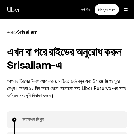
বাদ
দিয়ে
Uber
লগ ইন
নিবন্ধন করুন
প্রধান
বিষয়সূচিতে
যান
ভারত
>
Srisailam
এখন বা পরে রাইডের অনুরোধ করুন
Srisailam-এ
আপনার ট্রিপের বিবরণ যোগ করুন, গাড়িতে উঠে বসুন এবং Srisailam ঘুরে
দেখুন। অথবা ৯০ দিন আগে থেকে যেকোনো সময় Uber Reserve-এর সাথে
অগ্রিম সময়সূচি নির্ধারণ করুন।
লোকেশন লিখুন