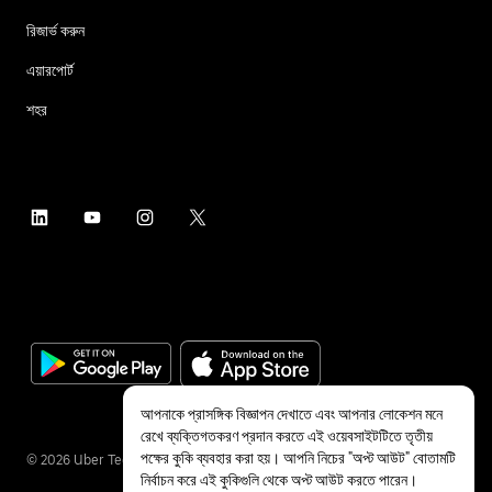
রিজার্ভ করুন
এয়ারপোর্ট
শহর
আপনাকে প্রাসঙ্গিক বিজ্ঞাপন দেখাতে এবং আপনার লোকেশন মনে
রেখে ব্যক্তিগতকরণ প্রদান করতে এই ওয়েবসাইটটিতে তৃতীয়
পক্ষের কুকি ব্যবহার করা হয়। আপনি নিচের "অপ্ট আউট" বোতামটি
©
2026
Uber Technologies Inc.
নির্বাচন করে এই কুকিগুলি থেকে অপ্ট আউট করতে পারেন।