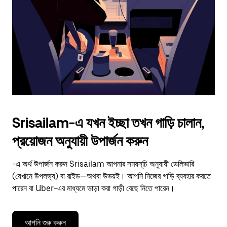
to
close
the
calendar.
Srisailam-এ যখন ইচ্ছা তখন গাড়ি চালান,
প্রয়োজন অনুযায়ী উপার্জন করুন
-এ অর্থ উপার্জন করুন Srisailam আপনার সময়সূচি অনুযায়ী ডেলিভারি
(যেখানে উপলভ্য) বা রাইড—অথবা উভয়ই। আপনি নিজের গাড়ি ব্যবহার করতে
পারেন বা Uber-এর মাধ্যমে ভাড়া করা গাড়ী বেছে নিতে পারেন।
আপনি শুরু করুন