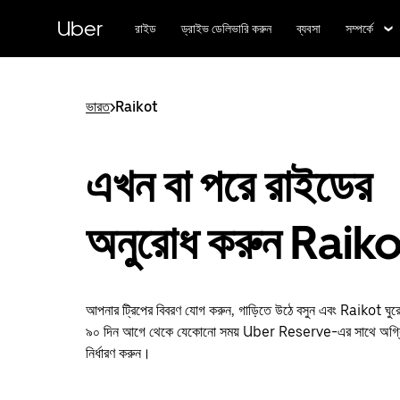
বাদ
দিয়ে
Uber
রাইড
ড্রাইভ ডেলিভারি করুন
ব্যবসা
সম্পর্কে
প্রধান
বিষয়সূচিতে
যান
ভারত
>
Raikot
এখন বা পরে রাইডের
অনুরোধ করুন Raik
আপনার ট্রিপের বিবরণ যোগ করুন, গাড়িতে উঠে বসুন এবং Raikot ঘুর
৯০ দিন আগে থেকে যেকোনো সময় Uber Reserve-এর সাথে অগ্রিম
নির্ধারণ করুন।