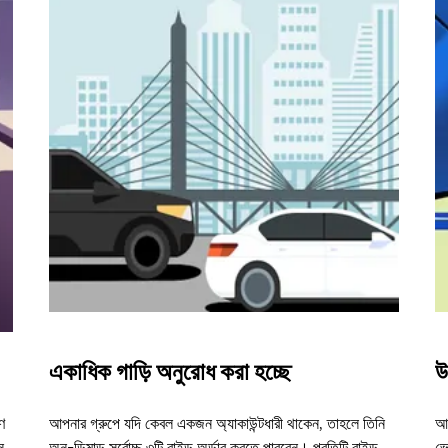
একাধিক গাড়ি অনুরোধ করা হচ্ছে
উ
ণ
আপনার গ্রুপে যদি কেবল একজন অ্যাকাউন্টধারী থাকেন, তাহলে তিনি
আম
ন
অন-ডিমান্ড সর্বোচ্চ ৩টি রাইড অর্ডার করতে পারবেন। প্রতিটি রাইড
ভে