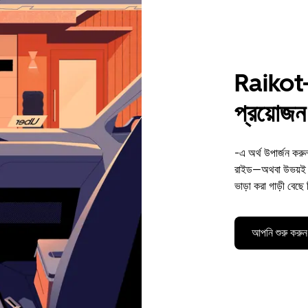
Raikot-এ
প্রয়োজন 
-এ অর্থ উপার্জন করু
রাইড—অথবা উভয়ই। 
ভাড়া করা গাড়ী বেছে
আপনি শুরু করুন