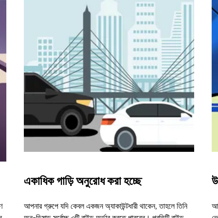
একাধিক গাড়ি অনুরোধ করা হচ্ছে
উ
ণ
আপনার গ্রুপে যদি কেবল একজন অ্যাকাউন্টধারী থাকেন, তাহলে তিনি
আম
ন
অন-ডিমান্ড সর্বোচ্চ ৩টি রাইড অর্ডার করতে পারবেন। প্রতিটি রাইড
ভে