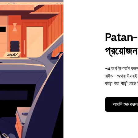
Patan-এ 
প্রয়োজন 
-এ অর্থ উপার্জন কর
রাইড—অথবা উভয়ই। 
ভাড়া করা গাড়ী বেছে
আপনি শুরু করুন