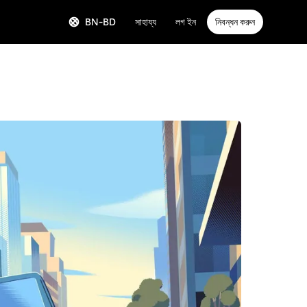
BN-BD
সাহায্য
লগ ইন
নিবন্ধন করুন