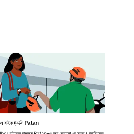
এ বাইক ট্যাক্সি Patan
ber বাইকের মাধ্যমে Patan-এ ঘুরে বেড়ানো খুব সহজ। ট্রাফিকের