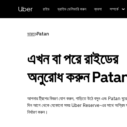
বাদ
দিয়ে
Uber
রাইড
ড্রাইভ ডেলিভারি করুন
ব্যবসা
সম্পর্কে
প্রধান
বিষয়সূচিতে
যান
ভারত
>
Patan
এখন বা পরে রাইডের
অনুরোধ করুন Pata
আপনার ট্রিপের বিবরণ যোগ করুন, গাড়িতে উঠে বসুন এবং Patan ঘুর
দিন আগে থেকে যেকোনো সময় Uber Reserve-এর সাথে অগ্রিম সম
নির্ধারণ করুন।