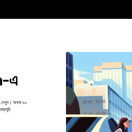
n-এ
ে দেখুন। অথবা ৯০
য়সূচি