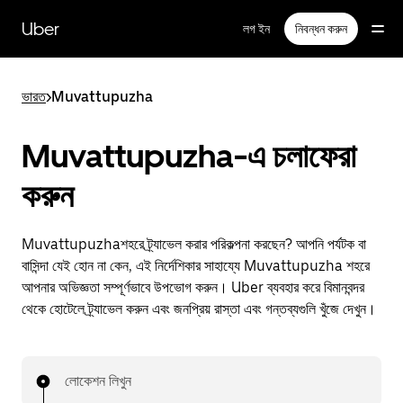
বাদ
দিয়ে
Uber
লগ ইন
নিবন্ধন করুন
প্রধান
বিষয়সূচিতে
যান
ভারত
>
Muvattupuzha
Muvattupuzha-এ চলাফেরা
করুন
Muvattupuzhaশহরে ট্র্যাভেল করার পরিকল্পনা করছেন? আপনি পর্যটক বা
বাসিন্দা যেই হোন না কেন, এই নির্দেশিকার সাহায্যে Muvattupuzha শহরে
আপনার অভিজ্ঞতা সম্পূর্ণভাবে উপভোগ করুন। Uber ব্যবহার করে বিমানবন্দর
থেকে হোটেলে ট্র্যাভেল করুন এবং জনপ্রিয় রাস্তা এবং গন্তব্যগুলি খুঁজে দেখুন।
লোকেশন লিখুন