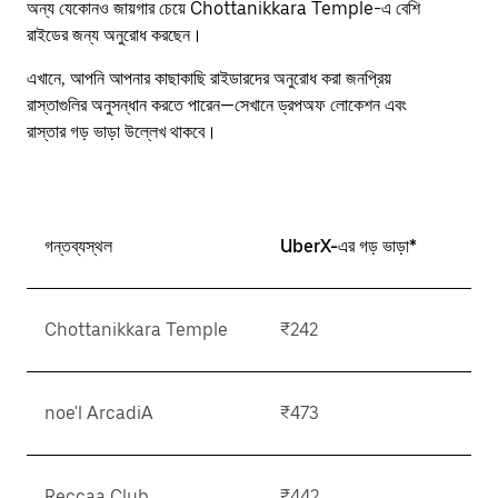
escape
অন্য যেকোনও জায়গার চেয়ে Chottanikkara Temple-এ বেশি
button
রাইডের জন্য অনুরোধ করছেন।
to
close
এখানে, আপনি আপনার কাছাকাছি রাইডারদের অনুরোধ করা জনপ্রিয়
the
রাস্তাগুলির অনুসন্ধান করতে পারেন—সেখানে ড্রপঅফ লোকেশন এবং
calendar.
রাস্তার গড় ভাড়া উল্লেখ থাকবে।
গন্তব্যস্থল
UberX-এর গড় ভাড়া*
Chottanikkara Temple
₹242
noe'l ArcadiA
₹473
Reccaa Club
₹442