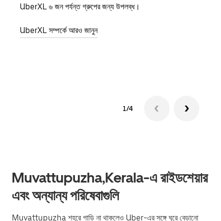
UberXL ৬ জন পর্যন্ত গ্রুপের জন্য উপলব্ধ।
যখন আপ
জানান
UberXL সম্পর্কে আরও জানুন
যোগ ক
গ্রুপ 
1/4
Muvattupuzha,Kerala-এ রাইডশেয়ার
এবং অন্যান্য পরিষেবাগুলি
Muvattupuzha শহরে গাড়ি না থাকলেও Uber-এর সঙ্গে ঘুরে বেড়ানো