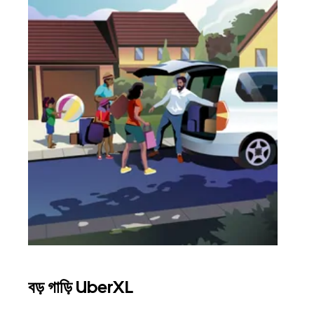
বড় গাড়ি UberXL
গ্রু