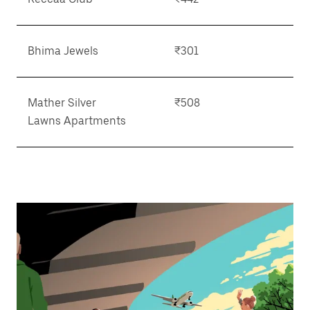
Bhima Jewels
₹301
Mather Silver
₹508
Lawns Apartments