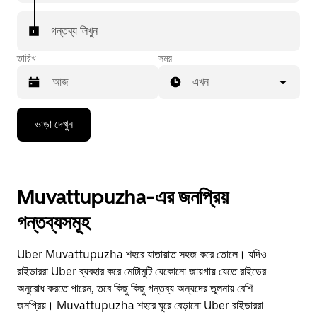
গন্তব্য লিখুন
তারিখ
সময়
এখন
Press
ভাড়া দেখুন
the
down
arrow
key
to
Muvattupuzha-এর জনপ্রিয়
interact
with
গন্তব্যসমূহ
the
calendar
and
Uber Muvattupuzha শহরে যাতায়াত সহজ করে তোলে। যদিও
select
a
রাইডাররা Uber ব্যবহার করে মোটামুটি যেকোনো জায়গায় যেতে রাইডের
date.
অনুরোধ করতে পারেন, তবে কিছু কিছু গন্তব্য অন্যদের তুলনায় বেশি
Press
জনপ্রিয়। Muvattupuzha শহরে ঘুরে বেড়ানো Uber রাইডাররা
the