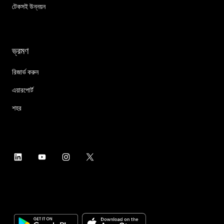
টেকসই উন্নয়ন
ভ্রমণ
রিজার্ভ করুন
এয়ারপোর্ট
শহর