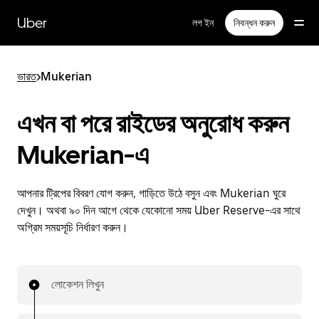
বাদ
দিয়ে
Uber
লগ ইন
নিবন্ধন করুন
প্রধান
বিষয়সূচিতে
যান
ভারত
>
Mukerian
এখন বা পরে রাইডের অনুরোধ করুন
Mukerian-এ
আপনার ট্রিপের বিবরণ যোগ করুন, গাড়িতে উঠে বসুন এবং Mukerian ঘুরে
দেখুন। অথবা ৯০ দিন আগে থেকে যেকোনো সময় Uber Reserve-এর সাথে
অগ্রিম সময়সূচি নির্ধারণ করুন।
লোকেশন লিখুন