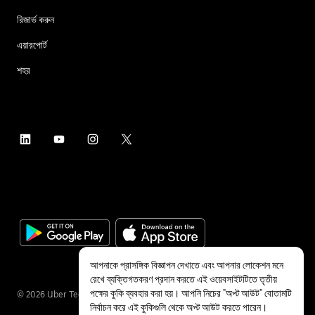
রিজার্ভ করুন
এয়ারপোর্ট
শহর
আপনাকে প্রাসঙ্গিক বিজ্ঞাপন দেখাতে এবং আপনার লোকেশন মনে
রেখে ব্যক্তিগতকরণ প্রদান করতে এই ওয়েবসাইটটিতে তৃতীয়
পক্ষের কুকি ব্যবহার করা হয়। আপনি নিচের "অপ্ট আউট" বোতামটি
©
2026
Uber Technologies Inc.
নির্বাচন করে এই কুকিগুলি থেকে অপ্ট আউট করতে পারেন।