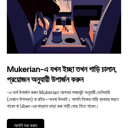
to
close
the
calendar.
Mukerian-এ যখন ইচ্ছা তখন গাড়ি চালান,
প্রয়োজন অনুযায়ী উপার্জন করুন
-এ অর্থ উপার্জন করুন Mukerian আপনার সময়সূচি অনুযায়ী ডেলিভারি
(যেখানে উপলভ্য) বা রাইড—অথবা উভয়ই। আপনি নিজের গাড়ি ব্যবহার করতে
পারেন বা Uber-এর মাধ্যমে ভাড়া করা গাড়ী বেছে নিতে পারেন।
আপনি শুরু করুন