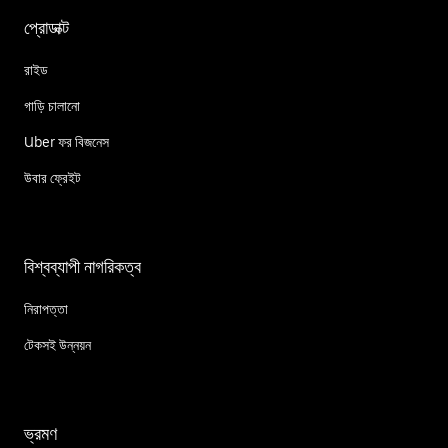
প্রোডাক্ট
রাইড
গাড়ি চালানো
Uber ফর বিজনেস
উবার ফ্রেইট
বিশ্বব্যাপী নাগরিকত্ব
নিরাপত্তা
টেকসই উন্নয়ন
ভ্রমণ