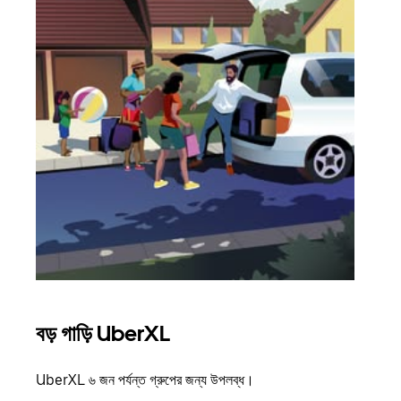
বড় গাড়ি UberXL
গ্রু
UberXL ৬ জন পর্যন্ত গ্রুপের জন্য উপলব্ধ।
যখন আপ