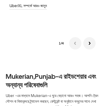
জানান
UberXL সম্পর্কে আরও জানুন
যোগ ক
গ্রুপ 
1/4
Mukerian,Punjab-এ রাইডশেয়ার এবং
অন্যান্য পরিষেবাগুলি
Uber -এর মাধ্যমে Mukerian-এ ঘুরে বেড়ানো আরও সহজ। আপনি ট্রেন
স্টেশন বা বিমানবন্দরে ট্র্যাভেল করছেন, রেস্টুরেন্ট বা অনুষ্ঠানে বন্ধুদের সাথে দেখা