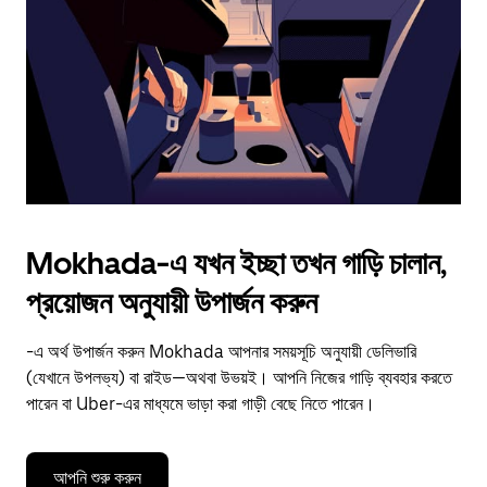
to
close
the
calendar.
Mokhada-এ যখন ইচ্ছা তখন গাড়ি চালান,
প্রয়োজন অনুযায়ী উপার্জন করুন
-এ অর্থ উপার্জন করুন Mokhada আপনার সময়সূচি অনুযায়ী ডেলিভারি
(যেখানে উপলভ্য) বা রাইড—অথবা উভয়ই। আপনি নিজের গাড়ি ব্যবহার করতে
পারেন বা Uber-এর মাধ্যমে ভাড়া করা গাড়ী বেছে নিতে পারেন।
আপনি শুরু করুন