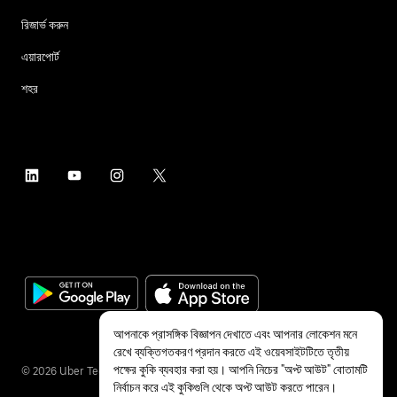
রিজার্ভ করুন
এয়ারপোর্ট
শহর
আপনাকে প্রাসঙ্গিক বিজ্ঞাপন দেখাতে এবং আপনার লোকেশন মনে
রেখে ব্যক্তিগতকরণ প্রদান করতে এই ওয়েবসাইটটিতে তৃতীয়
পক্ষের কুকি ব্যবহার করা হয়। আপনি নিচের "অপ্ট আউট" বোতামটি
©
2026
Uber Technologies Inc.
নির্বাচন করে এই কুকিগুলি থেকে অপ্ট আউট করতে পারেন।