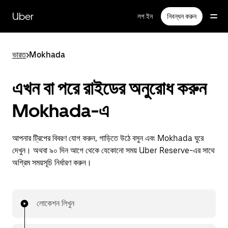
বাদ
দিয়ে
Uber
লগ ইন
নিবন্ধন করুন
প্রধান
বিষয়সূচিতে
যান
ভারত
>
Mokhada
এখন বা পরে রাইডের অনুরোধ করুন
Mokhada-এ
আপনার ট্রিপের বিবরণ যোগ করুন, গাড়িতে উঠে বসুন এবং Mokhada ঘুরে
দেখুন। অথবা ৯০ দিন আগে থেকে যেকোনো সময় Uber Reserve-এর সাথে
অগ্রিম সময়সূচি নির্ধারণ করুন।
লোকেশন লিখুন