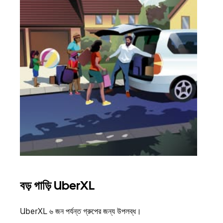
বড় গাড়ি UberXL
গ্রু
UberXL ৬ জন পর্যন্ত গ্রুপের জন্য উপলব্ধ।
যখন আপ