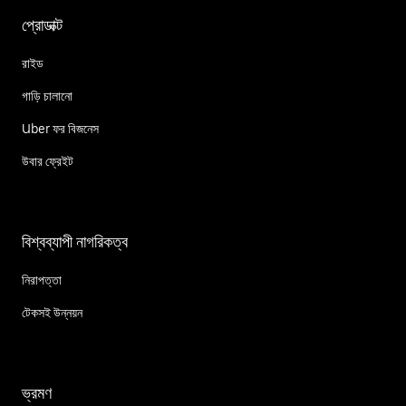
প্রোডাক্ট
রাইড
গাড়ি চালানো
Uber ফর বিজনেস
উবার ফ্রেইট
বিশ্বব্যাপী নাগরিকত্ব
নিরাপত্তা
টেকসই উন্নয়ন
ভ্রমণ