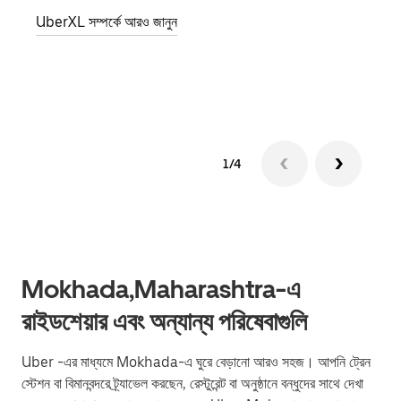
জানান
UberXL সম্পর্কে আরও জানুন
যোগ ক
গ্রুপ 
1/4
Mokhada,Maharashtra-এ
রাইডশেয়ার এবং অন্যান্য পরিষেবাগুলি
Uber -এর মাধ্যমে Mokhada-এ ঘুরে বেড়ানো আরও সহজ। আপনি ট্রেন
স্টেশন বা বিমানবন্দরে ট্র্যাভেল করছেন, রেস্টুরেন্ট বা অনুষ্ঠানে বন্ধুদের সাথে দেখা