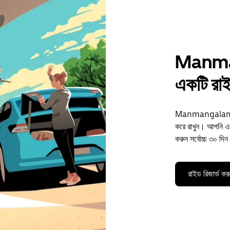
Manma
একটি রাই
Manmangalam শহরে
করে রাখুন। আপনি এয়া
করুন সর্বোচ্চ ৩০ দ
রাইড রিজার্ভ কর