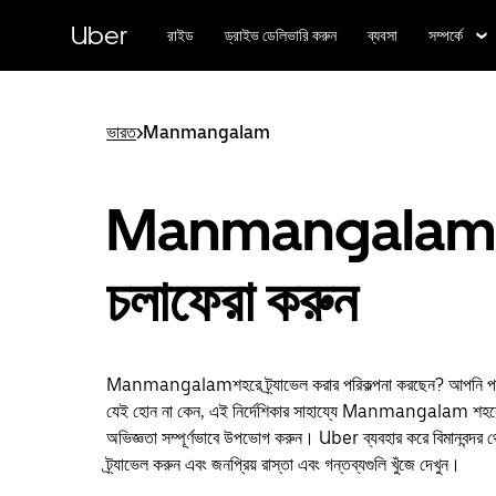
বাদ
দিয়ে
Uber
রাইড
ড্রাইভ ডেলিভারি করুন
ব্যবসা
সম্পর্কে
প্রধান
বিষয়সূচিতে
যান
ভারত
>
Manmangalam
Manmangalam
চলাফেরা করুন
Manmangalamশহরে ট্র্যাভেল করার পরিকল্পনা করছেন? আপনি পর্যটক
যেই হোন না কেন, এই নির্দেশিকার সাহায্যে Manmangalam শহ
অভিজ্ঞতা সম্পূর্ণভাবে উপভোগ করুন। Uber ব্যবহার করে বিমানবন্দর 
ট্র্যাভেল করুন এবং জনপ্রিয় রাস্তা এবং গন্তব্যগুলি খুঁজে দেখুন।