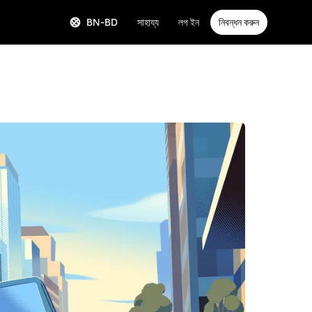
BN-BD
সাহায্য
লগ ইন
নিবন্ধন করুন