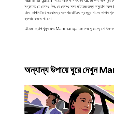
Manmangalam শহরে গাড়ি না থাকলেও Uber-এর সঙ্গে ঘুরে বেড়ান
সপ্তাহের যে কোনও দিন, যে কোনও সময় রাইডের জন্য অনুরোধ করুন
যাতে আপনি তৈরি হওয়ামাত্র আপনার রাইডও প্রস্তুত থাকে৷ আপনি গ্রু
ব্যবহার করতে পারেন।
Uber অ্যাপ খুলুন এবং Manmangalam-এ ঘুরে বেড়ানো শুরু কর
অন্যান্য উপায়ে ঘুরে দেখ