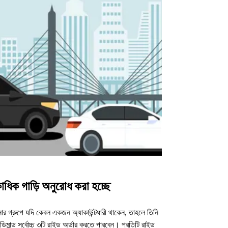
াধিক গাড়ি অনুরোধ করা হচ্ছে
উবার শাটল
র গ্রুপে যদি কেবল একজন অ্যাকাউন্টধারী থাকেন, তাহলে তিনি
আমাদের শাটল অপশন ন
িমান্ড সর্বোচ্চ ৩টি রাইড অর্ডার করতে পারবেন। প্রতিটি রাইড
ভেন্যুগুলোর জন্য