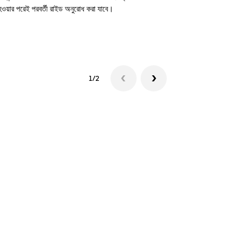
 হওয়ার পরেই পরবর্তী রাইড অনুরোধ করা যাবে।
শাটল উপলব্ধতা দে
1/2