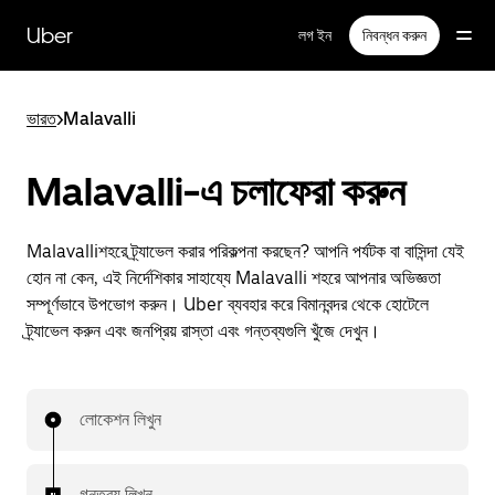
বাদ
দিয়ে
Uber
লগ ইন
নিবন্ধন করুন
প্রধান
বিষয়সূচিতে
যান
ভারত
>
Malavalli
Malavalli-এ চলাফেরা করুন
Malavalliশহরে ট্র্যাভেল করার পরিকল্পনা করছেন? আপনি পর্যটক বা বাসিন্দা যেই
হোন না কেন, এই নির্দেশিকার সাহায্যে Malavalli শহরে আপনার অভিজ্ঞতা
সম্পূর্ণভাবে উপভোগ করুন। Uber ব্যবহার করে বিমানবন্দর থেকে হোটেলে
ট্র্যাভেল করুন এবং জনপ্রিয় রাস্তা এবং গন্তব্যগুলি খুঁজে দেখুন।
লোকেশন লিখুন
গন্তব্য লিখুন