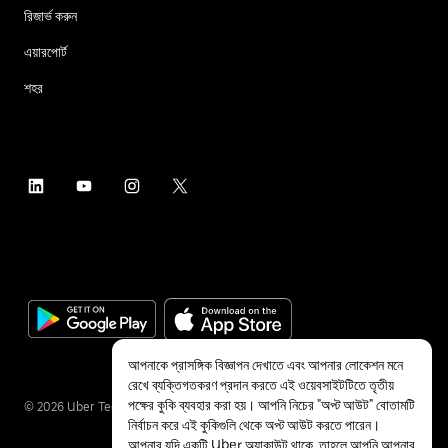
রিজার্ভ করুন
এয়ারপোর্ট
শহর
আপনাকে প্রাসঙ্গিক বিজ্ঞাপন দেখাতে এবং আপনার লোকেশন মনে
রেখে ব্যক্তিগতকরণ প্রদান করতে এই ওয়েবসাইটটিতে তৃতীয়
পক্ষের কুকি ব্যবহার করা হয়। আপনি নিচের "অপ্ট আউট" বোতামটি
©
2026
Uber Technologies Inc.
নির্বাচন করে এই কুকিগুলি থেকে অপ্ট আউট করতে পারেন।
আপনার যদি একটি Uber অ্যাকাউন্ট থাকে, তাহলে আপনি আপনার