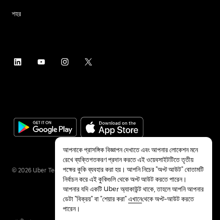
শহর
আপনাকে প্রাসঙ্গিক বিজ্ঞাপন দেখাতে এবং আপনার লোকেশন মনে
রেখে ব্যক্তিগতকরণ প্রদান করতে এই ওয়েবসাইটটিতে তৃতীয়
পক্ষের কুকি ব্যবহার করা হয়। আপনি নিচের "অপ্ট আউট" বোতামটি
©
2026
Uber Technologies Inc.
নির্বাচন করে এই কুকিগুলি থেকে অপ্ট আউট করতে পারেন।
আপনার যদি একটি Uber অ্যাকাউন্ট থাকে, তাহলে আপনি আপনার
ডেটা "বিক্রয়" বা "শেয়ার করা"
এখানে
থেকে অপ্ট-আউট করতে
পারেন।