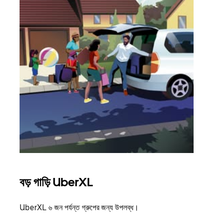
বড় গাড়ি UberXL
গ্রু
UberXL ৬ জন পর্যন্ত গ্রুপের জন্য উপলব্ধ।
যখন আপ