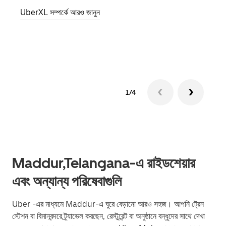
জানান
UberXL সম্পর্কে আরও জানুন
যোগ ক
গ্রুপ 
1/4
Maddur,Telangana-এ রাইডশেয়ার
এবং অন্যান্য পরিষেবাগুলি
Uber -এর মাধ্যমে Maddur-এ ঘুরে বেড়ানো আরও সহজ। আপনি ট্রেন
স্টেশন বা বিমানবন্দরে ট্র্যাভেল করছেন, রেস্টুরেন্ট বা অনুষ্ঠানে বন্ধুদের সাথে দেখা