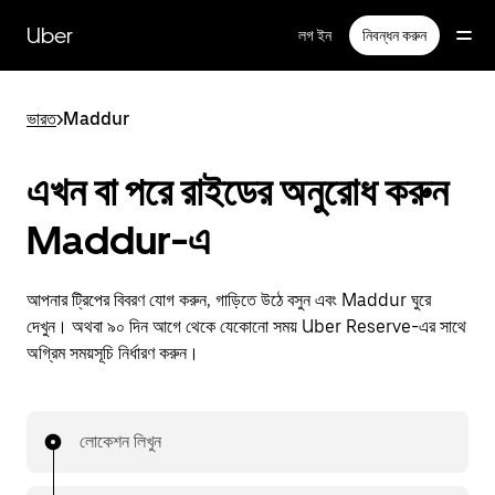
বাদ
দিয়ে
Uber
লগ ইন
নিবন্ধন করুন
প্রধান
বিষয়সূচিতে
যান
ভারত
>
Maddur
এখন বা পরে রাইডের অনুরোধ করুন
Maddur-এ
আপনার ট্রিপের বিবরণ যোগ করুন, গাড়িতে উঠে বসুন এবং Maddur ঘুরে
দেখুন। অথবা ৯০ দিন আগে থেকে যেকোনো সময় Uber Reserve-এর সাথে
অগ্রিম সময়সূচি নির্ধারণ করুন।
লোকেশন লিখুন