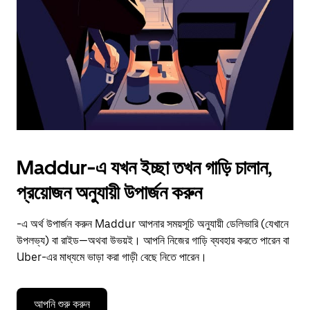
to
close
the
calendar.
Maddur-এ যখন ইচ্ছা তখন গাড়ি চালান,
প্রয়োজন অনুযায়ী উপার্জন করুন
-এ অর্থ উপার্জন করুন Maddur আপনার সময়সূচি অনুযায়ী ডেলিভারি (যেখানে
উপলভ্য) বা রাইড—অথবা উভয়ই। আপনি নিজের গাড়ি ব্যবহার করতে পারেন বা
Uber-এর মাধ্যমে ভাড়া করা গাড়ী বেছে নিতে পারেন।
আপনি শুরু করুন