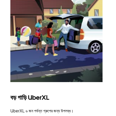
বড় গাড়ি UberXL
গ্রু
UberXL ৬ জন পর্যন্ত গ্রুপের জন্য উপলব্ধ।
যখন আপ