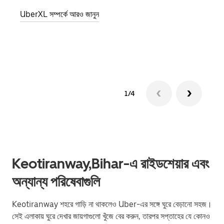
জানান
UberXL সম্পর্কে আরও জানুন
যোগ ক
গ্রুপ 
1/4
Keotiranway,Bihar-এ রাইডশেয়ার এবং
অন্যান্য পরিষেবাগুলি
Keotiranway শহরে গাড়ি না থাকলেও Uber-এর সঙ্গে ঘুরে বেড়ানো সহজ।
সেই এলাকায় ঘুরে দেখার জায়গাগুলো খুঁজে বের করুন, তারপর সপ্তাহের যে কোনও