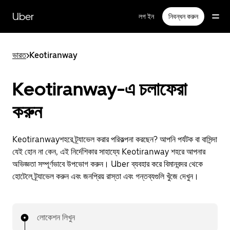
বাদ
দিয়ে
Uber
লগ ইন
নিবন্ধন করুন
প্রধান
বিষয়সূচিতে
যান
ভারত
>
Keotiranway
Keotiranway-এ চলাফেরা
করুন
Keotiranwayশহরে ট্র্যাভেল করার পরিকল্পনা করছেন? আপনি পর্যটক বা বাসিন্দা
যেই হোন না কেন, এই নির্দেশিকার সাহায্যে Keotiranway শহরে আপনার
অভিজ্ঞতা সম্পূর্ণভাবে উপভোগ করুন। Uber ব্যবহার করে বিমানবন্দর থেকে
হোটেলে ট্র্যাভেল করুন এবং জনপ্রিয় রাস্তা এবং গন্তব্যগুলি খুঁজে দেখুন।
লোকেশন লিখুন