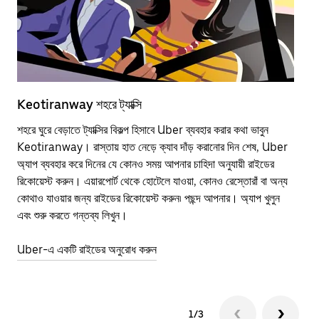
Keotiranway শহরে ট্যাক্সি
Ke
শহরে ঘুরে বেড়াতে ট্যাক্সির বিকল্প হিসাবে Uber ব্যবহার করার কথা ভাবুন
পাব
Keotiranway। রাস্তায় হাত নেড়ে ক্যাব দাঁড় করানোর দিন শেষ, Uber
উপর
অ্যাপ ব্যবহার করে দিনের যে কোনও সময় আপনার চাহিদা অনুযায়ী রাইডের
Tra
রিকোয়েস্ট করুন। এয়ারপোর্ট থেকে হোটেলে যাওয়া, কোনও রেস্তোরাঁ বা অন্য
আপ
কোথাও যাওয়ার জন্য রাইডের রিকোয়েস্ট করুন৷ পছন্দ আপনার। অ্যাপ খুলুন
এর 
এবং শুরু করতে গন্তব্য লিখুন।
জায়
Uber-এ একটি রাইডের অনুরোধ করুন
Ube
1/3