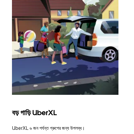
বড় গাড়ি UberXL
গ্রু
UberXL ৬ জন পর্যন্ত গ্রুপের জন্য উপলব্ধ।
যখন আপ