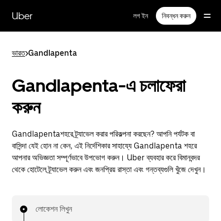
বাদ
দিয়ে
Uber
লগ ইন
নিবন্ধন করুন
প্রধান
বিষয়সূচিতে
যান
ভারত
>
Gandlapenta
Gandlapenta-এ চলাফেরা
করুন
Gandlapentaশহরে ট্র্যাভেল করার পরিকল্পনা করছেন? আপনি পর্যটক বা
বাসিন্দা যেই হোন না কেন, এই নির্দেশিকার সাহায্যে Gandlapenta শহরে
আপনার অভিজ্ঞতা সম্পূর্ণভাবে উপভোগ করুন। Uber ব্যবহার করে বিমানবন্দর
থেকে হোটেলে ট্র্যাভেল করুন এবং জনপ্রিয় রাস্তা এবং গন্তব্যগুলি খুঁজে দেখুন।
লোকেশন লিখুন