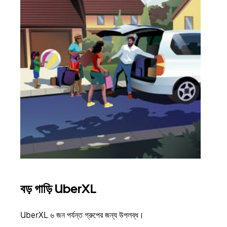
বড় গাড়ি UberXL
গ্রু
UberXL ৬ জন পর্যন্ত গ্রুপের জন্য উপলব্ধ।
যখন আপ