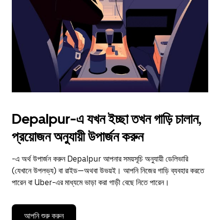
to
close
the
calendar.
Depalpur-এ যখন ইচ্ছা তখন গাড়ি চালান,
প্রয়োজন অনুযায়ী উপার্জন করুন
-এ অর্থ উপার্জন করুন Depalpur আপনার সময়সূচি অনুযায়ী ডেলিভারি
(যেখানে উপলভ্য) বা রাইড—অথবা উভয়ই। আপনি নিজের গাড়ি ব্যবহার করতে
পারেন বা Uber-এর মাধ্যমে ভাড়া করা গাড়ী বেছে নিতে পারেন।
আপনি শুরু করুন