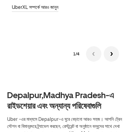
জানান
UberXL সম্পর্কে আরও জানুন
যোগ ক
গ্রুপ 
1/4
Depalpur,Madhya Pradesh-এ
রাইডশেয়ার এবং অন্যান্য পরিষেবাগুলি
Uber -এর মাধ্যমে Depalpur-এ ঘুরে বেড়ানো আরও সহজ। আপনি ট্রেন
স্টেশন বা বিমানবন্দরে ট্র্যাভেল করছেন, রেস্টুরেন্ট বা অনুষ্ঠানে বন্ধুদের সাথে দেখা