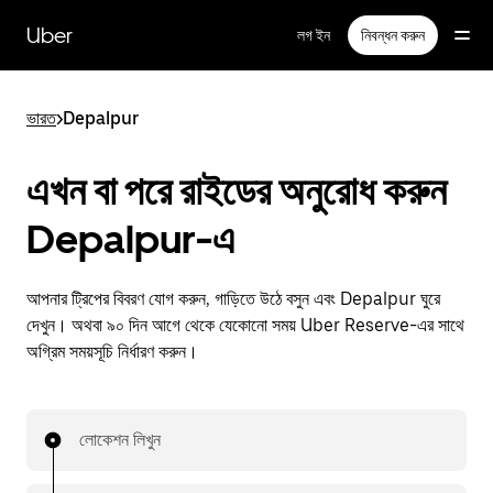
বাদ
দিয়ে
Uber
লগ ইন
নিবন্ধন করুন
প্রধান
বিষয়সূচিতে
যান
ভারত
>
Depalpur
এখন বা পরে রাইডের অনুরোধ করুন
Depalpur-এ
আপনার ট্রিপের বিবরণ যোগ করুন, গাড়িতে উঠে বসুন এবং Depalpur ঘুরে
দেখুন। অথবা ৯০ দিন আগে থেকে যেকোনো সময় Uber Reserve-এর সাথে
অগ্রিম সময়সূচি নির্ধারণ করুন।
লোকেশন লিখুন