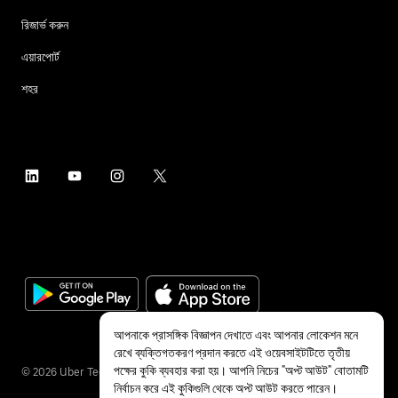
রিজার্ভ করুন
এয়ারপোর্ট
শহর
আপনাকে প্রাসঙ্গিক বিজ্ঞাপন দেখাতে এবং আপনার লোকেশন মনে
রেখে ব্যক্তিগতকরণ প্রদান করতে এই ওয়েবসাইটটিতে তৃতীয়
পক্ষের কুকি ব্যবহার করা হয়। আপনি নিচের "অপ্ট আউট" বোতামটি
©
2026
Uber Technologies Inc.
নির্বাচন করে এই কুকিগুলি থেকে অপ্ট আউট করতে পারেন।