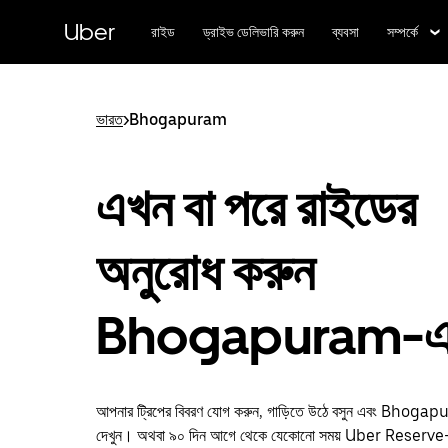
বাদ
দিয়ে
Uber
রাইড
ড্রাইভ ডেলিভারি করুন
ব্যবসা
সম্পর্কে
প্রধান
বিষয়সূচিতে
যান
ভারত
>
Bhogapuram
এখন বা পরে রাইডের
অনুরোধ করুন
Bhogapuram-
আপনার ট্রিপের বিবরণ যোগ করুন, গাড়িতে উঠে বসুন এবং Bhogap
দেখুন। অথবা ৯০ দিন আগে থেকে যেকোনো সময় Uber Reserve-