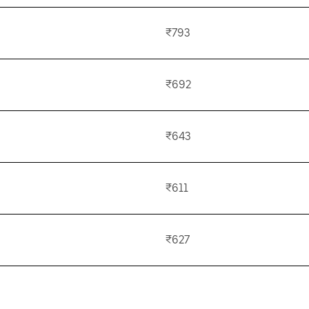
₹793
₹692
₹643
₹611
₹627