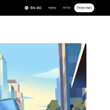
BN-BD
সাহায্য
লগ ইন
নিবন্ধন করুন