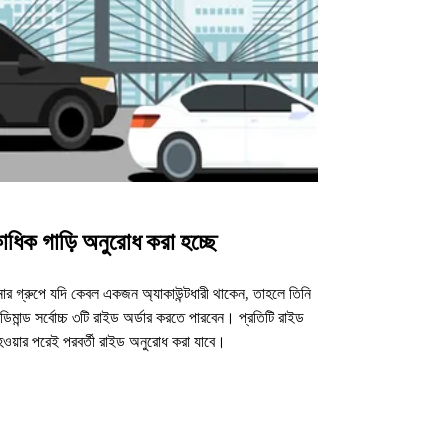
াধিক গাড়ি অনুরোধ করা হচ্ছে
উবার শাটল
র গ্রুপে যদি কেবল একজন অ্যাকাউন্টধারী থাকেন, তাহলে তিনি
আমাদের শাটল অপশন ন
িমান্ড সর্বোচ্চ ৩টি রাইড অর্ডার করতে পারবেন। প্রতিটি রাইড
ভেন্যুগুলোর জন্য
 হওয়ার পরেই পরবর্তী রাইড অনুরোধ করা যাবে।
শাটল উপলব্ধতা দে