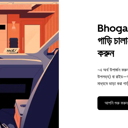
Bhogap
গাড়ি চাল
করুন
-এ অর্থ উপার্জন ক
উপলভ্য) বা রাইড—অ
মাধ্যমে ভাড়া করা গা
আপনি শুরু করুন