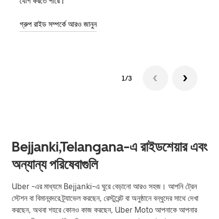
যোগ করতে পারে।
হওয়ার 
গ্রুপ রাইড সম্পর্কে আরও জানুন
1/3
Bejjanki,Telangana-এ রাইডশেয়ার এবং
অন্যান্য পরিষেবাগুলি
Uber -এর মাধ্যমে Bejjanki-এ ঘুরে বেড়ানো আরও সহজ। আপনি ট্রেন
স্টেশন বা বিমানবন্দরে ট্র্যাভেল করছেন, রেস্টুরেন্ট বা অনুষ্ঠানে বন্ধুদের সাথে দেখা
করছেন, অথবা শহরে কোনও কাজ করছেন, Uber Moto আপনাকে আপনার