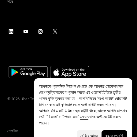
শহর
আপনাকে প্রাসঙ্গিক বিজ্ঞাপন দেখাতে এবং আপনার লোকেশন মনে
রেখে ব্যক্তিগতকরণ প্রদান করতে এই ওয়েবসাইটটিতে তৃতীয়
পক্ষের কুকি ব্যবহার করা হয়। আপনি নিচের "অপ্ট আউট" বোতামটি
©
2026
Uber Technologies Inc.
নির্বাচন করে এই কুকিগুলি থেকে অপ্ট আউট করতে পারেন।
আপনার যদি একটি Uber অ্যাকাউন্ট থাকে, তাহলে আপনি আপনার
ডেটা "বিক্রয়" বা "শেয়ার করা"
এখানে
থেকে অপ্ট-আউট করতে
পারেন।
গোপনীয়তা
অ্যাক্সেসিবিলিটি
শর্তাবলী
বেরিয়ে আসুন
বুঝতে পেরেছি