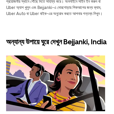
প্রয়োজনীয় স্থানে পৌঁছে দিতে সাহায্য করে। অনলাইনে সাইন ইন করুন বা
Uber অ্যাপ খুলুন এবং Bejjanki-এ দোরগোড়ায় পিকআপের জন্য ক্যাব,
Uber Auto বা Uber বাইক-এর অনুরোধ করতে আপনার গন্তব্য লিখুন।
অন্যান্য উপায়ে ঘুরে দেখুন Bejjanki, India