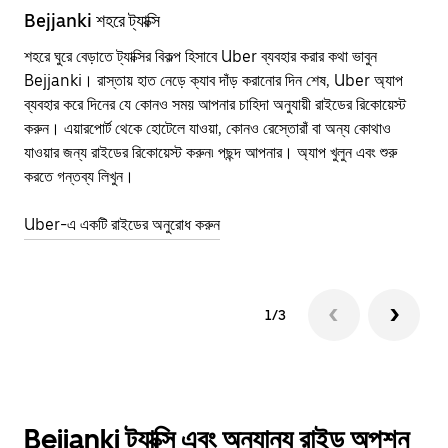
Bejjanki শহরে ট্যাক্সি
Bej
শহরে ঘুরে বেড়াতে ট্যাক্সির বিকল্প হিসাবে Uber ব্যবহার করার কথা ভাবুন
পাব
Bejjanki। রাস্তায় হাত নেড়ে ক্যাব দাঁড় করানোর দিন শেষ, Uber অ্যাপ
উপর
ব্যবহার করে দিনের যে কোনও সময় আপনার চাহিদা অনুযায়ী রাইডের রিকোয়েস্ট
Tra
করুন। এয়ারপোর্ট থেকে হোটেলে যাওয়া, কোনও রেস্তোরাঁ বা অন্য কোথাও
আপ
যাওয়ার জন্য রাইডের রিকোয়েস্ট করুন৷ পছন্দ আপনার। অ্যাপ খুলুন এবং শুরু
এর 
করতে গন্তব্য লিখুন।
জায়
Uber-এ একটি রাইডের অনুরোধ করুন
Ube
1/3
Bejjanki ট্যাক্সি এবং অন্যান্য রাইড অপশন