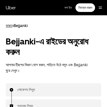
বাদ
দিয়ে
Uber
লগ ইন
নিবন্ধন করুন
প্রধান
বিষয়সূচিতে
যান
ভারত
>
Bejjanki
Bejjanki-এ রাইডের অনুরোধ
করুন
আপনার ট্রিপের বিবরণ যোগ করুন, গাড়িতে উঠে বসুন এবং Bejjanki
ঘুরে দেখুন।
লোকেশন লিখুন
গন্তব্য লিখুন