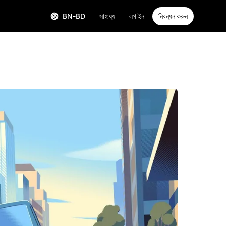
BN-BD
সাহায্য
লগ ইন
নিবন্ধন করুন