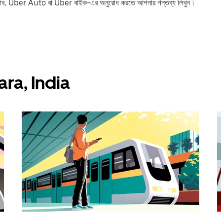
যাব, Uber Auto বা Uber বাইক-এর অনুরোধ করতে আপনার গন্তব্য লিখুন।
arara, India