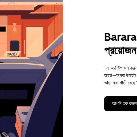
Barara-এ
প্রয়োজন 
-এ অর্থ উপার্জন কর
রাইড—অথবা উভয়ই। 
ভাড়া করা গাড়ী বেছে
আপনি শুরু করুন