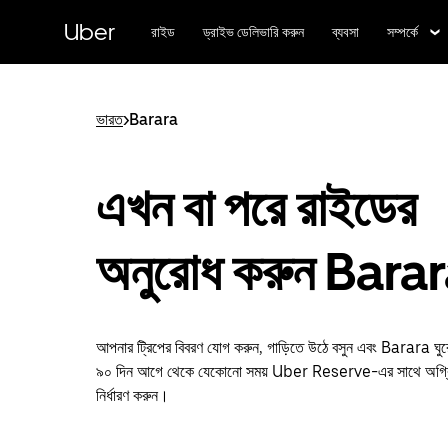
বাদ
দিয়ে
Uber
রাইড
ড্রাইভ ডেলিভারি করুন
ব্যবসা
সম্পর্কে
প্রধান
বিষয়সূচিতে
যান
ভারত
>
Barara
এখন বা পরে রাইডের
অনুরোধ করুন Bara
আপনার ট্রিপের বিবরণ যোগ করুন, গাড়িতে উঠে বসুন এবং Barara ঘু
৯০ দিন আগে থেকে যেকোনো সময় Uber Reserve-এর সাথে অগ্রিম
নির্ধারণ করুন।