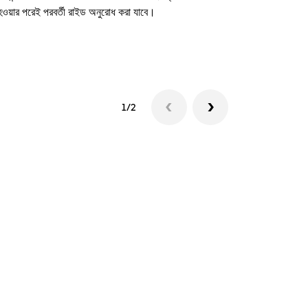
 হওয়ার পরেই পরবর্তী রাইড অনুরোধ করা যাবে।
শাটল উপলব্ধতা দে
1/2