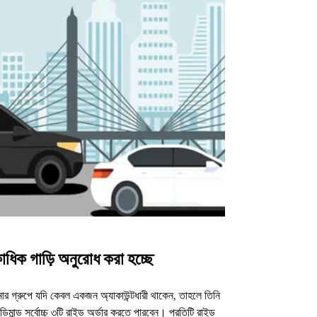
াধিক গাড়ি অনুরোধ করা হচ্ছে
উবার শাটল
র গ্রুপে যদি কেবল একজন অ্যাকাউন্টধারী থাকেন, তাহলে তিনি
আমাদের শাটল অপশন ন
িমান্ড সর্বোচ্চ ৩টি রাইড অর্ডার করতে পারবেন। প্রতিটি রাইড
ভেন্যুগুলোর জন্য