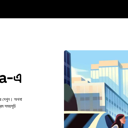
ra-এ
রে দেখুন। অথবা
 সময়সূচি