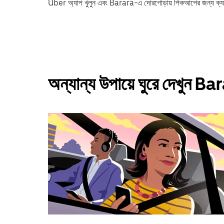
Uber অ্যাপ খুলুন এবং Barara-এ দোরগোড়ায় পিকআপের জন্য ক্
অন্যান্য উপায়ে ঘুরে দেখুন B