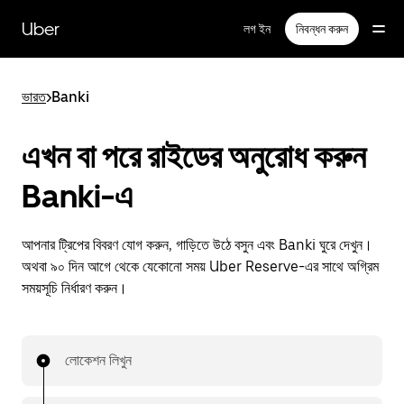
বাদ
দিয়ে
Uber
লগ ইন
নিবন্ধন করুন
প্রধান
বিষয়সূচিতে
যান
ভারত
>
Banki
এখন বা পরে রাইডের অনুরোধ করুন
Banki-এ
আপনার ট্রিপের বিবরণ যোগ করুন, গাড়িতে উঠে বসুন এবং Banki ঘুরে দেখুন।
অথবা ৯০ দিন আগে থেকে যেকোনো সময় Uber Reserve-এর সাথে অগ্রিম
সময়সূচি নির্ধারণ করুন।
লোকেশন লিখুন