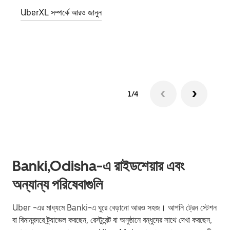
জানান
UberXL সম্পর্কে আরও জানুন
যোগ ক
গ্রুপ 
1/4
Banki,Odisha-এ রাইডশেয়ার এবং
অন্যান্য পরিষেবাগুলি
Uber -এর মাধ্যমে Banki-এ ঘুরে বেড়ানো আরও সহজ। আপনি ট্রেন স্টেশন
বা বিমানবন্দরে ট্র্যাভেল করছেন, রেস্টুরেন্ট বা অনুষ্ঠানে বন্ধুদের সাথে দেখা করছেন,