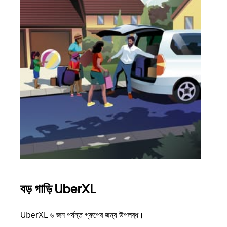
বড় গাড়ি UberXL
গ্রু
UberXL ৬ জন পর্যন্ত গ্রুপের জন্য উপলব্ধ।
যখন আপ