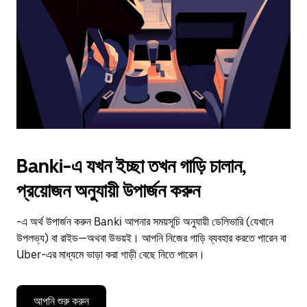
to
close
the
calendar.
Banki-এ যখন ইচ্ছা তখন গাড়ি চালান,
প্রয়োজন অনুযায়ী উপার্জন করুন
-এ অর্থ উপার্জন করুন Banki আপনার সময়সূচি অনুযায়ী ডেলিভারি (যেখানে
উপলভ্য) বা রাইড—অথবা উভয়ই। আপনি নিজের গাড়ি ব্যবহার করতে পারেন বা
Uber-এর মাধ্যমে ভাড়া করা গাড়ী বেছে নিতে পারেন।
আপনি শুরু করুন