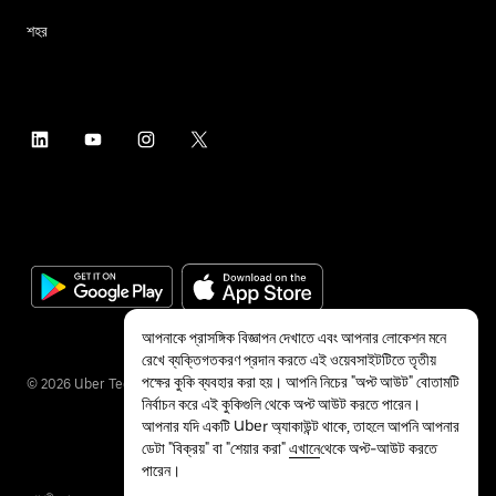
শহর
আপনাকে প্রাসঙ্গিক বিজ্ঞাপন দেখাতে এবং আপনার লোকেশন মনে
রেখে ব্যক্তিগতকরণ প্রদান করতে এই ওয়েবসাইটটিতে তৃতীয়
পক্ষের কুকি ব্যবহার করা হয়। আপনি নিচের "অপ্ট আউট" বোতামটি
©
2026
Uber Technologies Inc.
নির্বাচন করে এই কুকিগুলি থেকে অপ্ট আউট করতে পারেন।
আপনার যদি একটি Uber অ্যাকাউন্ট থাকে, তাহলে আপনি আপনার
ডেটা "বিক্রয়" বা "শেয়ার করা"
এখানে
থেকে অপ্ট-আউট করতে
পারেন।