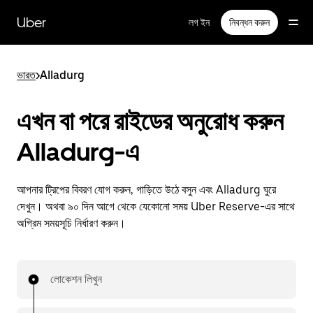
বাদ
দিয়ে
Uber
লগ ইন
নিবন্ধন করুন
প্রধান
বিষয়সূচিতে
যান
ভারত
>
Alladurg
এখন বা পরে রাইডের অনুরোধ করুন
Alladurg-এ
আপনার ট্রিপের বিবরণ যোগ করুন, গাড়িতে উঠে বসুন এবং Alladurg ঘুরে
দেখুন। অথবা ৯০ দিন আগে থেকে যেকোনো সময় Uber Reserve-এর সাথে
অগ্রিম সময়সূচি নির্ধারণ করুন।
লোকেশন লিখুন