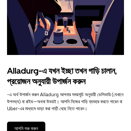
to
close
the
calendar.
Alladurg-এ যখন ইচ্ছা তখন গাড়ি চালান,
প্রয়োজন অনুযায়ী উপার্জন করুন
-এ অর্থ উপার্জন করুন Alladurg আপনার সময়সূচি অনুযায়ী ডেলিভারি (যেখানে
উপলভ্য) বা রাইড—অথবা উভয়ই। আপনি নিজের গাড়ি ব্যবহার করতে পারেন বা
Uber-এর মাধ্যমে ভাড়া করা গাড়ী বেছে নিতে পারেন।
আপনি শুরু করুন