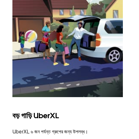
বড় গাড়ি UberXL
গ্রু
UberXL ৬ জন পর্যন্ত গ্রুপের জন্য উপলব্ধ।
যখন আপ