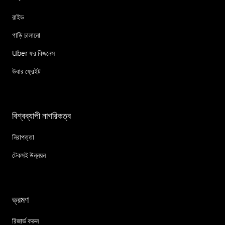
রাইড
গাড়ি চালানো
Uber ফর বিজনেস
উবার ফ্রেইট
বিশ্বব্যাপী নাগরিকত্ব
নিরাপত্তা
টেকসই উন্নয়ন
ভ্রমণ
রিজার্ভ করুন