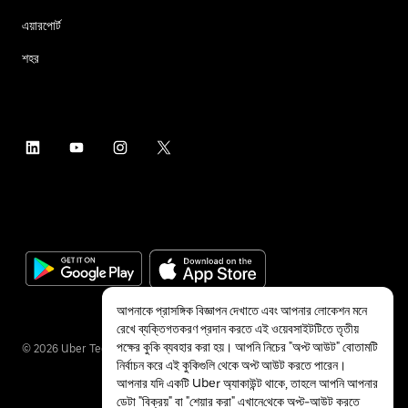
এয়ারপোর্ট
শহর
আপনাকে প্রাসঙ্গিক বিজ্ঞাপন দেখাতে এবং আপনার লোকেশন মনে
রেখে ব্যক্তিগতকরণ প্রদান করতে এই ওয়েবসাইটটিতে তৃতীয়
পক্ষের কুকি ব্যবহার করা হয়। আপনি নিচের "অপ্ট আউট" বোতামটি
©
2026
Uber Technologies Inc.
নির্বাচন করে এই কুকিগুলি থেকে অপ্ট আউট করতে পারেন।
আপনার যদি একটি Uber অ্যাকাউন্ট থাকে, তাহলে আপনি আপনার
ডেটা "বিক্রয়" বা "শেয়ার করা"
এখানে
থেকে অপ্ট-আউট করতে