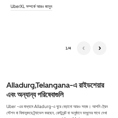
জানান
UberXL সম্পর্কে আরও জানুন
যোগ ক
গ্রুপ 
1/4
Alladurg,Telangana-এ রাইডশেয়ার
এবং অন্যান্য পরিষেবাগুলি
Uber -এর মাধ্যমে Alladurg-এ ঘুরে বেড়ানো আরও সহজ। আপনি ট্রেন
স্টেশন বা বিমানবন্দরে ট্র্যাভেল করছেন, রেস্টুরেন্ট বা অনুষ্ঠানে বন্ধুদের সাথে দেখা