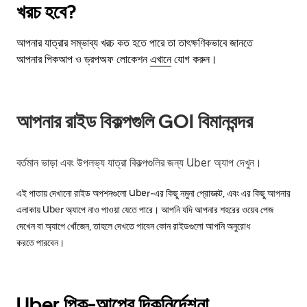
খরচ হবে?
আপনার যাত্রার সম্ভাব্য খরচ কত হতে পারে তা তাৎক্ষণিকভাবে জানতে
আপনার পিকআপ ও ড্রপঅফ লোকেশন
এখানে
যোগ করুন।
আপনার রাইড বিকল্পগুলি GOI বিমানবন্দর
বর্তমান ভাড়া এবং উপলভ্য যাত্রা বিকল্পগুলির জন্য Uber অ্যাপ দেখুন।
এই পাতায় দেখানো রাইড অপশনগুলো Uber-এর কিছু নমুনা প্রোডাক্ট, এবং এর কিছু আপনার
এলাকায় Uber অ্যাপে নাও পাওয়া যেতে পারে। আপনি যদি আপনার শহরের ওয়েব পেজ
দেখেন বা অ্যাপে খোঁজেন, তাহলে দেখতে পাবেন কোন রাইডগুলো আপনি অনুরোধ
করতে পারবেন।
Uber পিক-আপের দিকনির্দেশনা