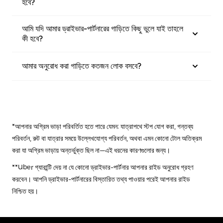
হবে?
আমি যদি আমার ড্রাইভার-পার্টনারের গাড়িতে কিছু ভুলে যাই তাহলে
কী হবে?
আমার অনুরোধ করা গাড়িতে কতজন লোক বসবে?
*আপনার অগ্রিম ভাড়া পরিবর্তিত হতে পারে যেমন: যাত্রাপথে স্টপ যোগ করা, গন্তব্য
পরিবর্তন, রুট বা যাত্রার সময়ে উল্লেখযোগ্য পরিবর্তন, অথবা এমন কোনো টোল অতিক্রম
করা যা অগ্রিম ভাড়ায় অন্তর্ভুক্ত ছিল না—এই ধরনের কারণগুলোর জন্য।
**Uber গ্যারান্টি দেয় না যে কোনো ড্রাইভার-পার্টনার আপনার রাইড অনুরোধ গ্রহণ
করবেন। আপনি ড্রাইভার-পার্টনারের বিস্তারিত তথ্য পাওয়ার পরেই আপনার রাইড
নিশ্চিত হয়।