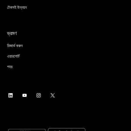
টেকসই উন্নয়ন
ভ্রমণ
রিজার্ভ করুন
এয়ারপোর্ট
শহর