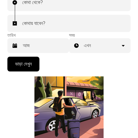
কোথা থেকে?
কোথায় যাবেন?
তারিখ
সময়
এখন
Press
ভাড়া দেখুন
the
down
arrow
key
to
interact
with
the
calendar
and
select
a
date.