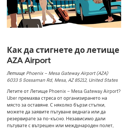
да
изберете
дата.
Натиснете
бутона
Escape,
за
да
затворите
календара.
Как да стигнете до летище
AZA Airport
Летище Phoenix – Mesa Gateway Airport (AZA)
6033 S Sossaman Rd, Mesa, AZ 85212, United States
Летите от Летище Phoenix – Mesa Gateway Airport?
Uber премахва стреса от организирането на
място за оставяне. С няколко бързи стъпки,
можете да заявите пътуване веднага или да
резервирате за по-късно. Независимо дали
пътувате с вътрешен или международен полет,