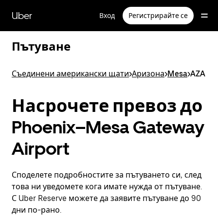
Прескочи
към
Uber
Вход
Регистрирайте се
основното
съдържание
Пътуване
Съединени американски щати
>
Аризона
>
Mesa
>
AZA
Насрочете превоз до
Phoenix–Mesa Gateway
Airport
Споделете подробностите за пътуването си, след
това ни уведомете кога имате нужда от пътуване.
С Uber Reserve можете да заявите пътуване до 90
дни по-рано.