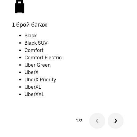
1 брой багаж
2 б
Black
Black SUV
Comfort
Comfort Electric
Uber Green
UberX
UberX Priority
UberXL
UberXXL
1/3