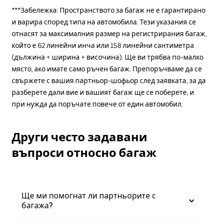
***Забележка: Пространството за багаж не е гарантирано
и варира според типа на автомобила. Тези указания се
отнасят за максималния размер на регистрирания багаж,
който е 62 линейни инча или 158 линейни сантиметра
(дължина + ширина + височина). Ще ви трябва по-малко
място, ако имате само ръчен багаж. Препоръчваме да се
свържете с вашия партньор-шофьор след заявката, за да
разберете дали вие и вашият багаж ще се поберете, и
при нужда да поръчате повече от един автомобил.
Други често задавани
въпроси относно багаж
Ще ми помогнат ли партньорите с
багажа?