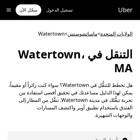
خطٍ
لوصول
Uber
تسجيل الدخول
سجّل الآن
لى
لمحتوى
لرئيسي
الولايات المتحدة
>
ماساتشوستس
>
Watertown
التنقل في Watertown،
MA
هل تخطط للتنقُّل في Watertown؟ سواء كنت زائراً أو مقيماً،
يمكن لهذا الدليل مساعدتك في تحقيق أقصى استفادة من
تجربة تنقُّلك في مدينة Watertown. تنقَّل من المطار إلى
الفندق باستخدام تطبيق أوبر واكتشف المسارات
والوجهات الشهيرة.