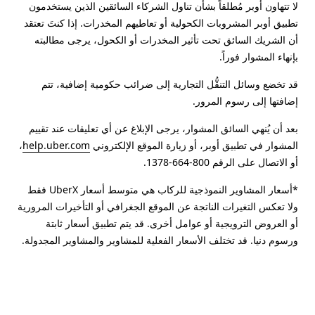
لا تتهاون أوبر مُطلقاً بشأن تناول الشركاء السائقين الذين يستخدمون
تطبيق أوبر المشروبات الكحولية أو تعاطيهم المخدرات. إذا كنتَ تعتقد
أن الشريك السائق تحت تأثير المخدرات أو الكحول، يرجى مطالبته
بإنهاء المشوار فوراً.
قد تخضع وسائل التنقُّل التجارية إلى ضرائب حكومية إضافية، تتم
إضافتها إلى رسوم المرور.
بعد أن يُنهي السائق المشوار، يرجى الإبلاغ عن أي تعليقات عند تقييم
المشوار في تطبيق أوبر، أو زيارة الموقع الإلكتروني
help.uber.com
،
أو الاتصال على الرقم 800-664-1378.
*أسعار المشاوير النموذجية للركاب هي متوسط أسعار UberX فقط
ولا تعكس التغيرات الناتجة عن الموقع الجغرافي أو التأخيرات المرورية
أو العروض الترويجية أو عوامل أخرى. قد يتم تطبيق أسعار ثابتة
ورسوم دنيا. قد تختلف الأسعار الفعلية للمشاوير والمشاوير المجدولة.