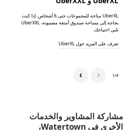
UberXL و UberXXL
الرح
UberXL متاحة للمجموعات حتى 6 أشخاص. إذا كنت
عند دع
بحاجة إلى مساحة صندوق أمتعة مضمونة، UberXXL
الجما
تلبي احتياجك.
التوصي
تعرف على المزيد حول UberXL
تعرّف 
1/4
مشاركة المشاوير والخدمات
الأخرى في Watertown،