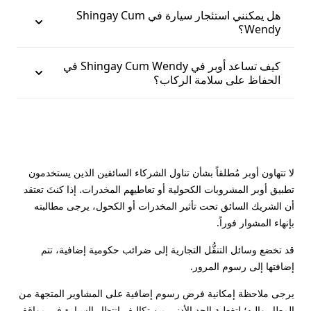
هل يمكنني استئجار سيارة في Shingay Cum
Wendy؟
كيف تساعد أوبر في Shingay Cum Wendy في
الحفاظ على سلامة الركاب؟
لا تتهاون أوبر مُطلقاً بشأن تناول الشركاء السائقين الذين يستخدمون
تطبيق أوبر المشروبات الكحولية أو تعاطيهم المخدرات. إذا كنتَ تعتقد
أن الشريك السائق تحت تأثير المخدرات أو الكحول، يرجى مطالبته
بإنهاء المشوار فوراً.
قد تخضع وسائل التنقُّل التجارية إلى ضرائب حكومية إضافية، تتم
إضافتها إلى رسوم المرور.
يرجى ملاحظة إمكانية فرض رسوم إضافية على المشاوير المتجهة من
المطار وإليه؛ لتغطية الحد الأدنى من تكاليف انتظار السيارة في مواقف