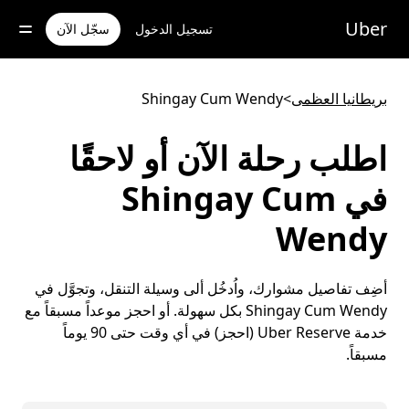
خطٍ
لوصول
Uber
تسجيل الدخول
سجّل الآن
لى
لمحتوى
لرئيسي
بريطانيا العظمى
>
Shingay Cum Wendy
اطلب رحلة الآن أو لاحقًا
في Shingay Cum
Wendy
أضِف تفاصيل مشوارك، واُدخُل ألى وسيلة التنقل، وتجوَّل في
Shingay Cum Wendy بكل سهولة. أو احجز موعداً مسبقاً مع
خدمة Uber Reserve (احجز) في أي وقت حتى 90 يوماً
مسبقاً.