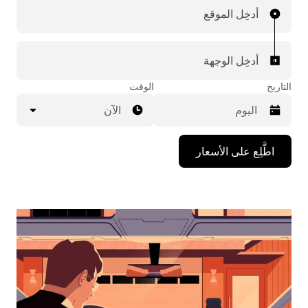
أدخِل الموقع
أدخِل الوجهة
التاريخ
الوقت
الآن
اضغط
اطَّلِع على الأسعار
على
مفتاح
السهم
المتجه
للأسفل
لاستخدام
التقويم
واختيار
التاريخ.
اضغط
على
زر