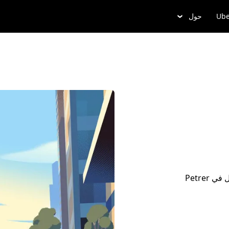
Ube
حول
أضِف تفاصيل مشوارك، واُدخُل ألى وسيلة التنقل، وتجوَّل في Petrer