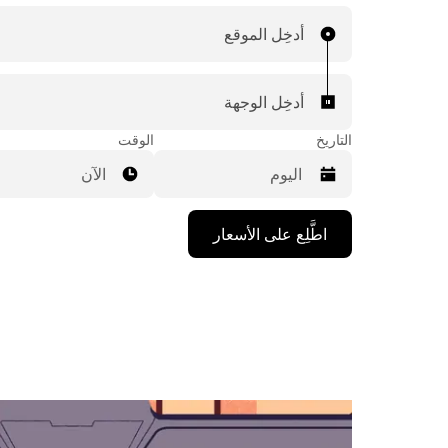
أدخِل الموقع
أدخِل الوجهة
التاريخ
الوقت
الآن
اضغط
اطَّلِع على الأسعار
على
مفتاح
السهم
المتجه
للأسفل
لاستخدام
التقويم
واختيار
التاريخ.
اضغط
على