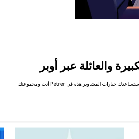
رة والعائلة عبر أوبر
سواء كنت بحاجة إلى مساحة إضافية أو ترتيبات خاصة، ستساعدك خيارات المشاوير هذه في Petrer أنت ومجموعتك