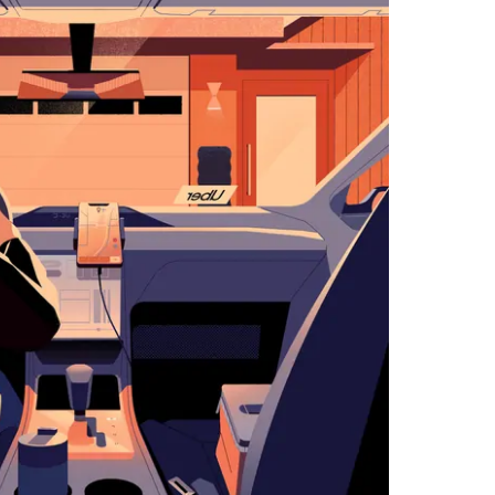
زر
الخروج
لإغلاق
التقويم.