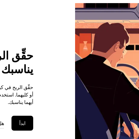
حقِّق ا
يناسبك م
حقِّق الربح في ك
أو كليهما. استخد
أيهما يناسبك.
ابدأ
هل