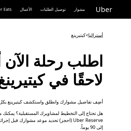
خطٍ
Uber
لوصول
مشوار
توصيل الطلبات
الأعمال
r Eats
لى
لمحتوى
لرئيسي
أستراليا
>
كيتيرينغ
اطلب رحلة الآن أ
لاحقًا في كيتيرينغ
أضِف تفاصيل مشوارك وانطلق واستكشف كيتيرينغ بكل 
هل تحتاج إلى التخطيط لمشاويرك المستقبلية؟ يمكنك 
Uber Reserve (احجز) تحديد موعد مشوارك قبل إج
إلى 90 يوماً.