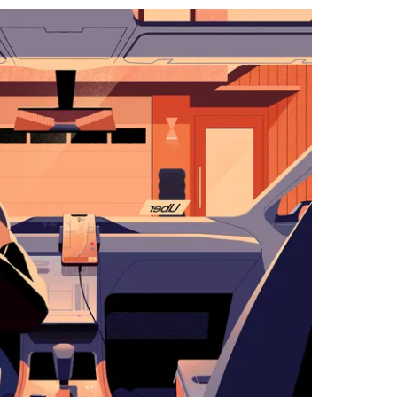
التقويم
واختيار
التاريخ.
اضغط
على
زر
الخروج
لإغلاق
التقويم.