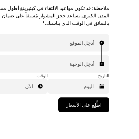
ملاحظة:
قد تكون مواعيد الالتقاء في كيتيرينغ أطول مم
المدن الكبرى. يساعد حجز المشوار مُسبقاً على ضمان ال
بالسائق في الوقت الذي يناسبك.*
أدخِل الموقع
أدخِل الوجهة
التاريخ
الوقت
الآن
اضغط
اطَّلِع على الأسعار
على
مفتاح
السهم
المتجه
للأسفل
لاستخدام