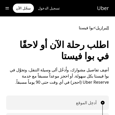
خطٍ
لوصول
Uber
تسجيل الدخول
سجّل الآن
لى
لمحتوى
لرئيسي
البرازيل
>
بوا فيستا
اطلب رحلة الآن أو لاحقًا
في بوا فيستا
أضِف تفاصيل مشوارك، واُدخُل ألى وسيلة التنقل، وتجوَّل في
بوا فيستا بكل سهولة. أو احجز موعداً مسبقاً مع خدمة
Uber Reserve (احجز) في أي وقت حتى 90 يوماً مسبقاً.
أدخِل الموقع