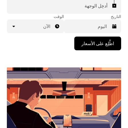
أدخِل الوجهة
التاريخ
الوقت
الآن
اضغط
اطَّلِع على الأسعار
على
مفتاح
السهم
المتجه
للأسفل
لاستخدام
التقويم
واختيار
التاريخ.
اضغط
على
زر
الخروج
لإغلاق
التقويم.