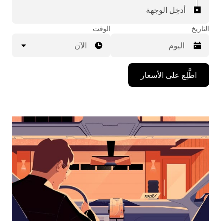
أدخِل الوجهة
التاريخ
الوقت
الآن
اضغط
اطَّلِع على الأسعار
على
مفتاح
السهم
المتجه
للأسفل
لاستخدام
التقويم
واختيار
التاريخ.
اضغط
على
زر
الخروج
لإغلاق
التقويم.