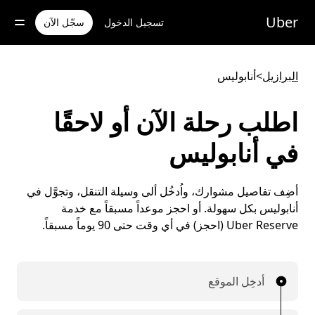
خطٍ
لوصول
Uber
تسجيل الدخول
سجّل الآن
لى
لمحتوى
لرئيسي
البرازيل
>
أنابوليس
اطلب رحلة الآن أو لاحقًا
في أنابوليس
أضِف تفاصيل مشوارك، واُدخُل ألى وسيلة التنقل، وتجوَّل في
أنابوليس بكل سهولة. أو احجز موعداً مسبقاً مع خدمة
Uber Reserve (احجز) في أي وقت حتى 90 يوماً مسبقاً.
أدخِل الموقع