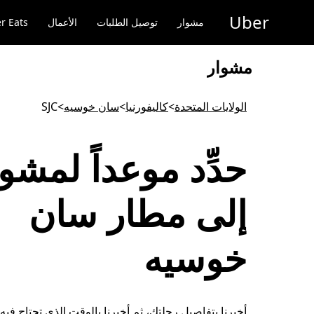
خطٍ
Uber
لوصول
مشوار
توصيل الطلبات
الأعمال
r Eats
لى
لمحتوى
لرئيسي
مشوار
الولايات المتحدة
>
كاليفورنيا
>
سان خوسيه
>
SJC
حدِّد موعداً لمشو
إلى مطار سان
خوسيه
أخبِرنا بتفاصيل رحلتك، ثم أخبِرنا بالوقت الذي تحتاج فيه 