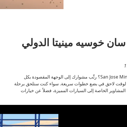
ان خوسيه مينيتا الدولي
‪
هل أنت مسافر من مطار San Jose Mineta International Airport؟ رتِّب مشوارك إلى الوجهة المقصودة بكل
ر لوقت لاحق في بضع خطوات سريعة. سواء كنت ستلحق برحلة
ن المشاوير الخاصة إلى السيارات المميزة، فضلاً عن خيارات