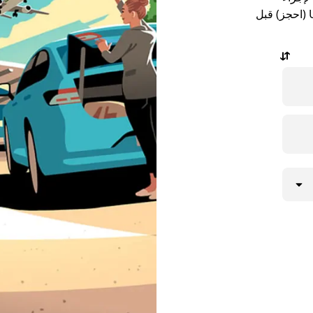
مشوار. يمكنك طلب مشوارك باستخدام Uber Reserve (احجز) قبل