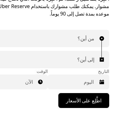
موعده بمدة تصل إلى 90 يوماً.
من أين؟
إلى أين؟
التاريخ
الوقت
الآن
اضغط
اطَّلِع على الأسعار
على
مفتاح
السهم
المتجه
للأسفل
لاستخدام
التقويم