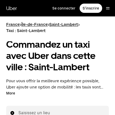
Passer
au
Uber
Se connecter
S'inscrire
contenu
principal
France
>
Île-de-France
>
Saint-Lambert
>
Taxi : Saint-Lambert
Commandez un taxi
avec Uber dans cette
ville : Saint-Lambert
Pour vous offrir la meilleure expérience possible,
Uber ajoute une option de mobilité : les taxis sont
maintenant disponibles dans l'application. Uber Taxi :
More
un taxi quand vous en avez besoin.
Saisissez un lieu