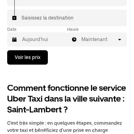
Saisissez la destination
Date
Heure
Maintenant
Appuyez
Voir les prix
sur
la
flèche
vers
le
Comment fonctionne le service
bas
pour
Uber Taxi dans la ville suivante :
ouvrir
le
Saint-Lambert ?
calendrier
et
sélectionner
C'est très simple : en quelques étapes, commandez
une
date.
votre taxi et bénéficiez d'une prise en charge