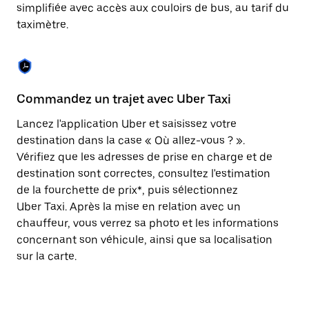
Appuyez
simplifiée avec accès aux couloirs de bus, au tarif du
sur
taximètre.
la
touche
Échap
pour
fermer
le
Commandez un trajet avec Uber Taxi
C
calendrier.
Lancez l'application Uber et saisissez votre
Av
destination dans la case « Où allez-vous ? ».
vé
Vérifiez que les adresses de prise en charge et de
l'
destination sont correctes, consultez l'estimation
Vo
de la fourchette de prix*, puis sélectionnez
l'
Uber Taxi. Après la mise en relation avec un
po
chauffeur, vous verrez sa photo et les informations
au
concernant son véhicule, ainsi que sa localisation
sur la carte.