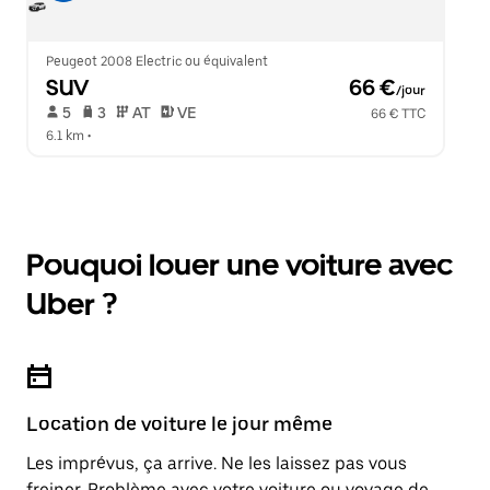
Peugeot 2008 Electric ou équivalent
SUV
 66 €
/jour
 5   
 3   
 AT   
 VE  
66 € TTC
6.1 km
 •  
Pouquoi louer une voiture avec
Uber ?
Location de voiture le jour même
Les imprévus, ça arrive. Ne les laissez pas vous
freiner. Problème avec votre voiture ou voyage de