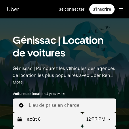
Passer
au
Uber
Se connecter
S'inscrire
contenu
principal
Génissac | Location
de voitures
Génissac | Parcourez les véhicules des agences
de location les plus populaires avec Uber Rent.
Des voitures électriques aux berlines de luxe en
More
passant par les SUV, vous trouverez des
Voitures de location à proximité
véhicules adaptés aux voyageurs en solo et aux
groupes comptant jusqu'à sept personnes.
Lieu de prise en charge
Saisissez l'heure et l'emplacement (par
exemple : Bordeaux–Mérignac Airport) pour
12:00 PM
trouver des voitures de location à proximité.