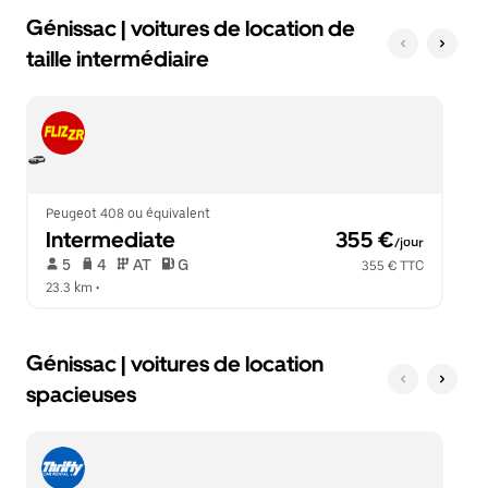
Génissac | voitures de location de
taille intermédiaire
Peugeot 408 ou équivalent
Intermediate
 355 €
/jour
 5   
 4   
 AT   
 G  
355 € TTC
23.3 km
 •  
Génissac | voitures de location
spacieuses