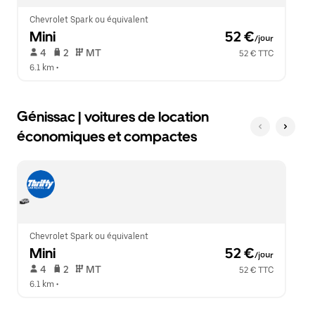
le
calendrier.
Chevrolet Spark ou équivalent
Mini
 52 €
/jour
 4   
 2   
 MT   
52 € TTC
6.1 km
 •  
Génissac | voitures de location
économiques et compactes
Chevrolet Spark ou équivalent
Mini
 52 €
/jour
 4   
 2   
 MT   
52 € TTC
6.1 km
 •  