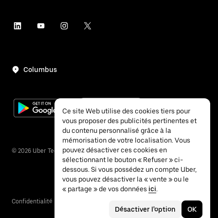
Columbus
Ce site Web utilise des cookies tiers pour
vous proposer des publicités pertinentes et
du contenu personnalisé grâce à la
mémorisation de votre localisation. Vous
pouvez désactiver ces cookies en
©
2026
Uber Technologies Inc.
sélectionnant le bouton « Refuser » ci-
dessous. Si vous possédez un compte Uber,
vous pouvez désactiver la « vente » ou le
« partage » de vos données
ici
.
Confidentialité
Accessibilité
Conditions
Désactiver l'option
OK