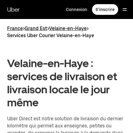
Passer
au
Uber
Connexion
S'inscrire
contenu
principal
France
>
Grand Est
>
Velaine-en-Haye
>
Services Uber Courier Velaine-en-Haye
Velaine-en-Haye :
services de livraison et
livraison locale le jour
même
Uber Direct est notre solution de livraison du dernier
kilomètre qui permet aux enseignes, petites ou
grandes, de proposer la livraison à la demande dans