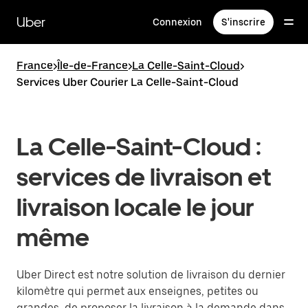
Passer
au
Uber
Connexion
S'inscrire
contenu
principal
France
>
Île-de-France
>
La Celle-Saint-Cloud
>
Services Uber Courier La Celle-Saint-Cloud
La Celle-Saint-Cloud :
services de livraison et
livraison locale le jour
même
Uber Direct est notre solution de livraison du dernier
kilomètre qui permet aux enseignes, petites ou
grandes, de proposer la livraison à la demande dans